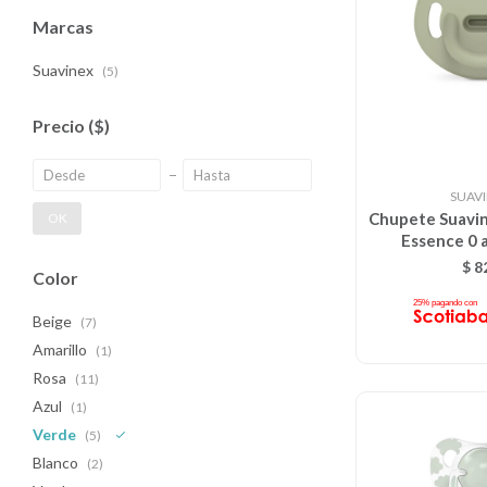
Marcas
Suavinex
(5)
Precio
($)
SUAV
Chupete Suavi
OK
Essence 0 a
$
8
Color
Beige
(7)
Amarillo
(1)
Rosa
(11)
Azul
(1)
Verde
(5)
Blanco
(2)