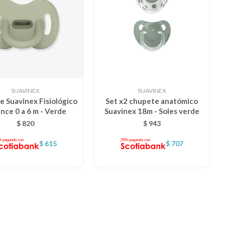
SUAVINEX
SUAVINEX
 Suavinex Fisiológico
Set x2 chupete anatómico
nce 0 a 6 m - Verde
Suavinex 18m - Soles verde
$
820
$
943
$
615
$
707