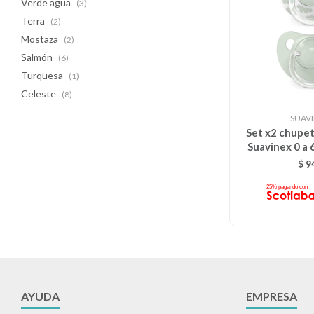
Verde agua
(3)
Terra
(2)
Mostaza
(2)
Salmón
(6)
Turquesa
(1)
Celeste
(8)
SUAV
Set x2 chupe
Suavinex 0 a 
Ver
$
9
AYUDA
EMPRESA