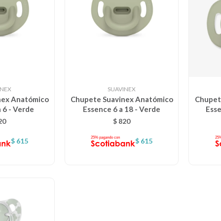
INEX
SUAVINEX
nex Anatómico
Chupete Suavinex Anatómico
Chupete
 6 - Verde
Essence 6 a 18 - Verde
Esse
20
$
820
$
615
$
615