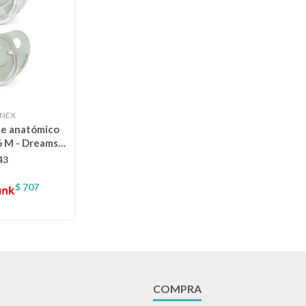
INEX
te anatómico
6 M - Dreams
de
43
$
707
COMPRA