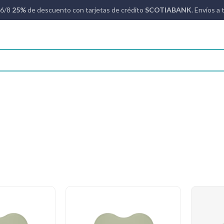
16/8
25%
de descuento con tarjetas de crédito
SCOTIABANK
. Envíos a 