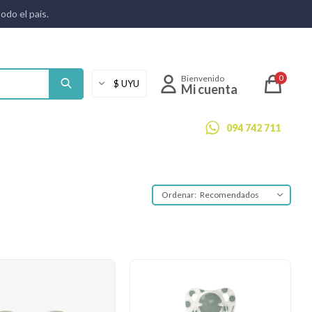
todo el país.
0
094 742 711
Recomendados