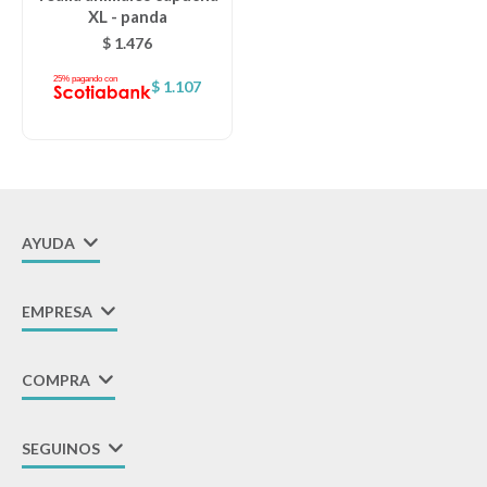
XL - panda
Lentes
$
1.476
$
1.107
Vestimenta
Gift cards
AYUDA
Nuevos
EMPRESA
Sale
COMPRA
Contacto
SEGUINOS
Local MVD Kids