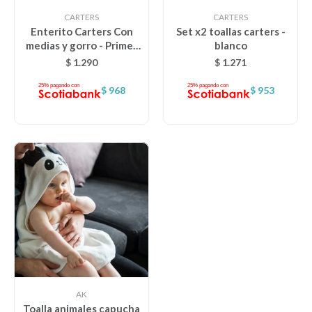
CARTERS
CARTERS
Enterito Carters Con
Set x2 toallas carters -
medias y gorro - Primer
blanco
Descanso
Muda NB - Cow Grey
$
1.290
$
1.271
$
968
$
953
Paseo y seguridad
Estimulación primera infancia
Juguetes
Textiles
Bolsos y mochilas maternales
AK
Toalla animales capucha