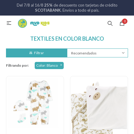
Del 7/8 al 16/8
25%
de descuento con tarjetas de crédito
MI CUENTA
SCOTIABANK
. Envíos a todo el país.
0

Catálogo
Nuevos ingresos
094 742 711
TEXTILES EN COLOR BLANCO
Coches de bebé
Recomendados
Filtrando por:
Color:
Blanco
Sillas de auto
Lactancia
Baño
Alimentación