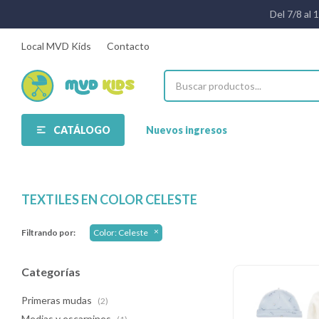
Del 7/8 al 
Local MVD Kids
Contacto
CATÁLOGO
Nuevos ingresos
TEXTILES EN COLOR CELESTE
Filtrando por:
Color:
Celeste
Categorías
Primeras mudas
(2)
Medias y escarpines