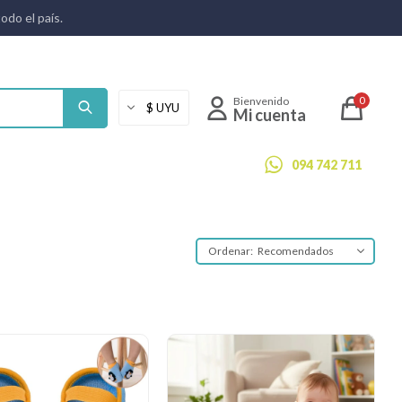
todo el país.
0
094 742 711
Recomendados