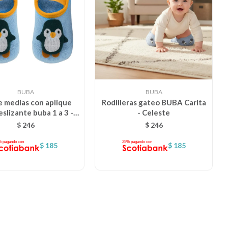
BUBA
BUBA
e medias con aplique
Rodilleras gateo BUBA Carita
eslizante buba 1 a 3 -
- Celeste
ingüino Celeste
$
246
$
246
$
185
$
185