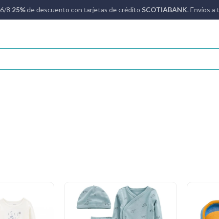
16/8
25%
de descuento con tarjetas de crédito
SCOTIABANK
. Envíos a 