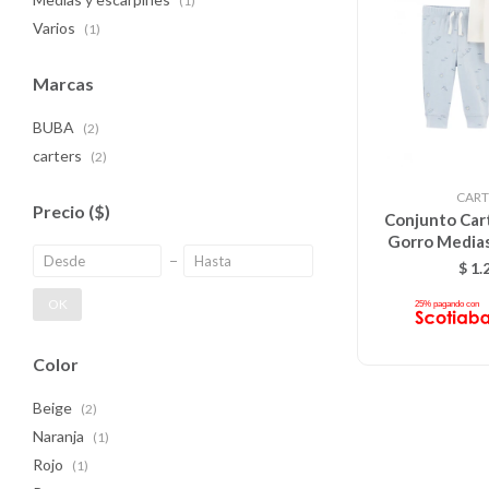
(1)
Varios
(1)
Marcas
BUBA
(2)
carters
(2)
CART
Precio
($)
Conjunto Cart
Gorro Medias 
Wonder Cele
$
1.
OK
Color
Beige
(2)
Naranja
(1)
Rojo
(1)