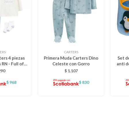
ERS
CARTERS
ers 4 piezas
Primera Muda Carters Dino
Set d
RN - Full of
Celeste con Gorro
anti d
ste aviones
P
290
$
1.107
$
968
$
830