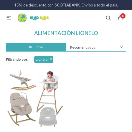
15%
de descuento con
SCOTIABANK
. Envíos a todo el país.
MI CUENTA
0

Catálogo
Nuevos ingresos
094 742 711
ALIMENTACIÓN LIONELO
Recomendados
Coches de bebé
Filtrando por:
Lionelo
Sillas de auto
Lactancia
Baño
Alimentación