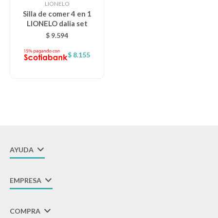
LIONELO
Silla de comer 4 en 1
LIONELO dalia set
Descanso
$
9.594
$
8.155
Paseo y seguridad
Estimulación primera infancia
Juguetes
AYUDA
Textiles
EMPRESA
Bolsos y mochilas maternales
COMPRA