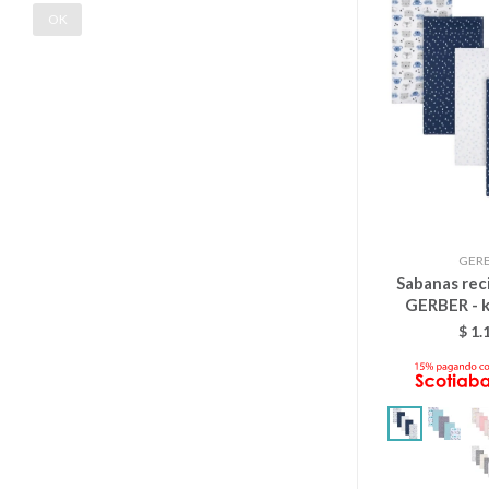
OK
GER
Sabanas rec
GERBER - k
$
1.