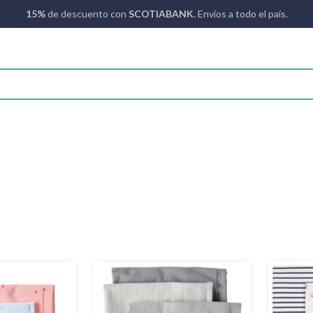
15%
de descuento con
SCOTIABANK
. Envíos a todo el país.