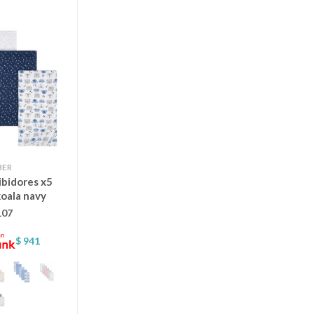
BER
ibidores x5
oala navy
107
$
941