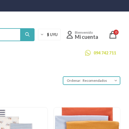
0
094 742 711
Recomendados