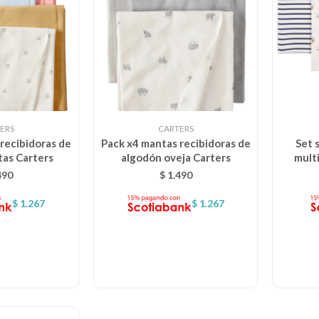
ERS
CARTERS
recibidoras de
Pack x4 mantas recibidoras de
Set 
tas Carters
algodón oveja Carters
mult
490
$
1.490
$
1.267
$
1.267