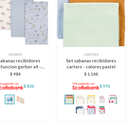
GERBER
CARTERS
sabanas recibidores
Set sabanas recibidores
ifuncion gerber x4 -
carters - colores pastel
perrito azul
$
984
$
1.148
$
836
$
976