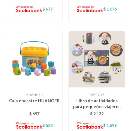
$
677
$
1.076
HUANGER
TAF TOYS
Caja encastre HUANGER
Libro de actividades
para pequeños viajeros
taf toys
$
697
$
2.132
$
523
$
1.599