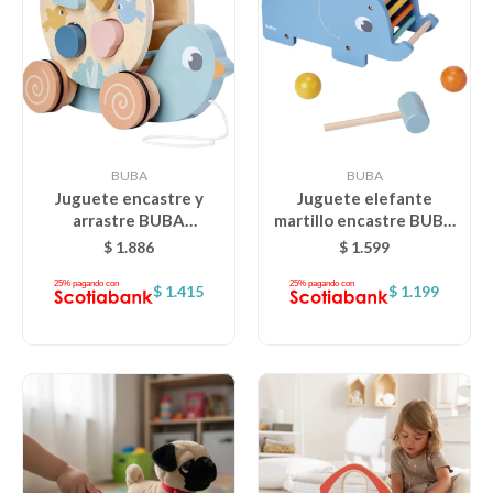
BUBA
BUBA
Juguete encastre y
Juguete elefante
arrastre BUBA
martillo encastre BUBA
montessori cloudy
cloudy montessori
$
1.886
$
1.599
pajarito
$
1.415
$
1.199