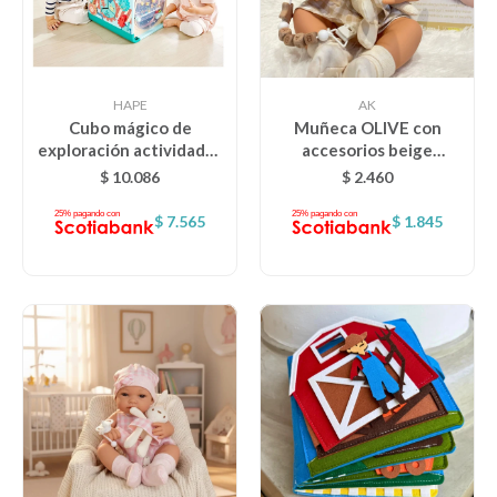
HAPE
AK
Cubo mágico de
Muñeca OLIVE con
exploración actividades
accesorios beige
HAPE
NEWBORN
$
10.086
$
2.460
$
7.565
$
1.845