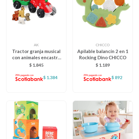
AK
CHICCO
Tractor granja musical
Apilable balancín 2 en 1
con animales encastre
Rocking Dino CHICCO
AK
$
1.845
$
1.189
$
1.384
$
892