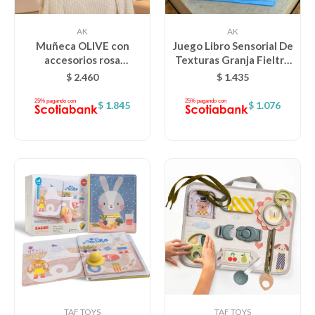
AK
AK
Muñeca OLIVE con
Juego Libro Sensorial De
accesorios rosa
Texturas Granja Fieltro
NEWBORN
Montessori
$
2.460
$
1.435
$
1.845
$
1.076
TAF TOYS
TAF TOYS