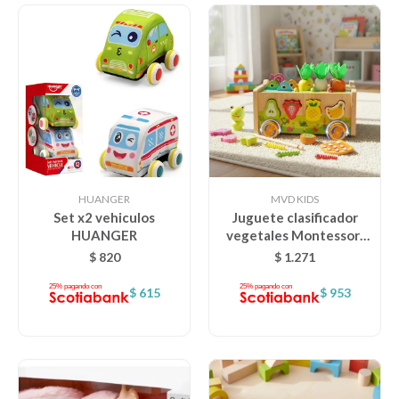
HUANGER
MVD KIDS
Set x2 vehiculos
Juguete clasificador
HUANGER
vegetales Montessori
Encastre Didáctico
$
820
$
1.271
magentico
$
615
$
953