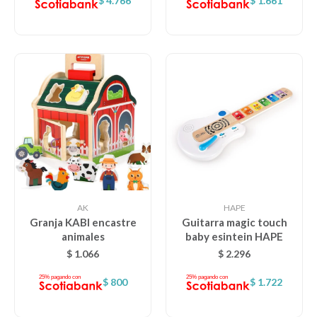
$
4.766
$
1.661
AK
HAPE
Granja KABI encastre
Guitarra magic touch
animales
baby esintein HAPE
$
1.066
$
2.296
$
800
$
1.722