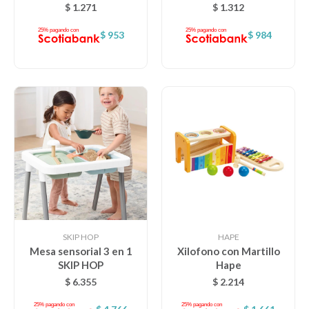
MONTESSORI taf toys
$
1.271
$
1.312
$
953
$
984
SKIP HOP
HAPE
Mesa sensorial 3 en 1
Xilofono con Martillo
SKIP HOP
Hape
$
6.355
$
2.214