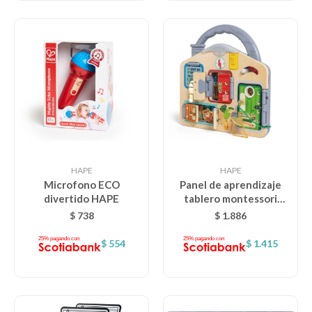
HAPE
HAPE
Microfono ECO
Panel de aprendizaje
divertido HAPE
tablero montessori
HAPE
$
738
$
1.886
$
554
$
1.415