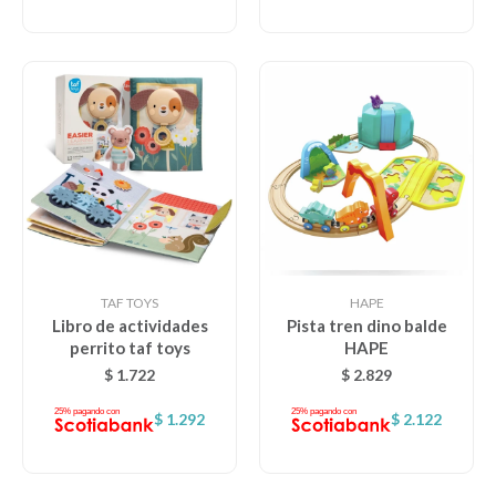
TAF TOYS
HAPE
Libro de actividades
Pista tren dino balde
perrito taf toys
HAPE
$
1.722
$
2.829
$
1.292
$
2.122