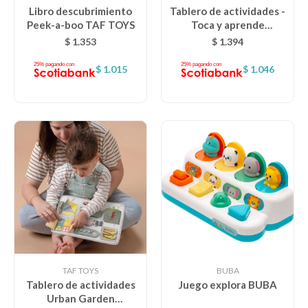
Libro descubrimiento
Tablero de actividades -
Peek-a-boo TAF TOYS
Toca y aprende
montessori taf toys
$
1.353
$
1.394
$
1.015
$
1.046
TAF TOYS
BUBA
Tablero de actividades
Juego explora BUBA
Urban Garden