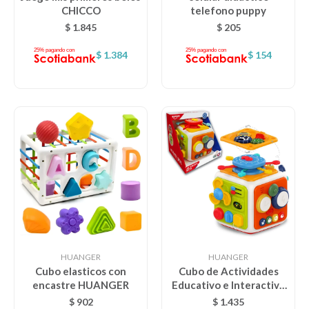
CHICCO
telefono puppy
Lentes
$
1.845
$
205
$
1.384
$
154
Vestimenta
Gift cards
Nuevos
Sale
Contacto
HUANGER
HUANGER
Cubo elasticos con
Cubo de Actividades
encastre HUANGER
Educativo e Interactivo
Local MVD Kids
Huanger
$
902
$
1.435