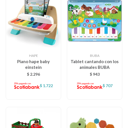
HAPE
BUBA
Piano hape baby
Tablet cantando con los
einstein
animales BUBA
$
2.296
$
943
$
1.722
$
707