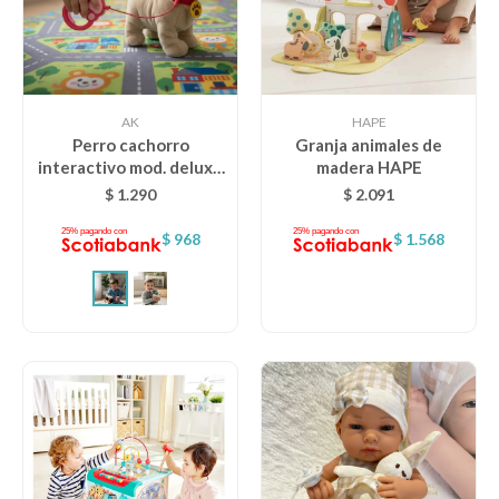
AK
HAPE
Perro cachorro
Granja animales de
interactivo mod. deluxe
madera HAPE
- PUG
$
1.290
$
2.091
$
968
$
1.568