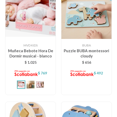
MVD KIDS
BUBA
Muñeca Bebote Hora De
Puzzle BUBA montessori
Dormir musical - blanco
cloudy
$
1.025
$
656
$
769
$
492