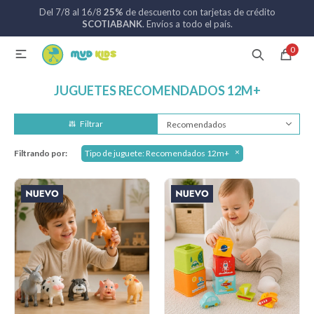
Del 7/8 al 16/8
25%
de descuento con tarjetas de crédito
MI CUENTA
SCOTIABANK
. Envíos a todo el país.
0

Catálogo
Nuevos ingresos
094 742 711
JUGUETES RECOMENDADOS 12M+
Coches de bebé
Recomendados
Filtrando por:
Tipo de juguete:
Recomendados 12m+
Sillas de auto
Lactancia
Baño
Alimentación