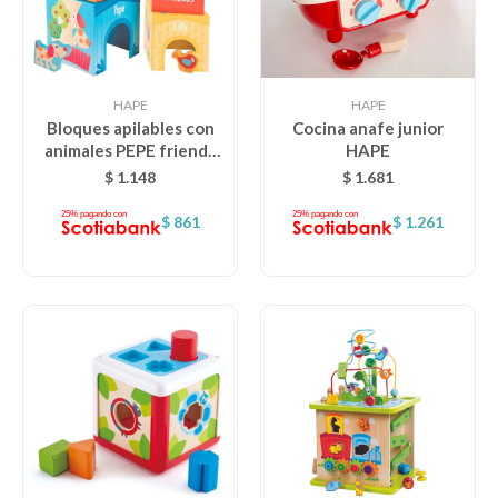
HAPE
HAPE
Bloques apilables con
Cocina anafe junior
animales PEPE friends
HAPE
HAPE
$
1.148
$
1.681
$
861
$
1.261