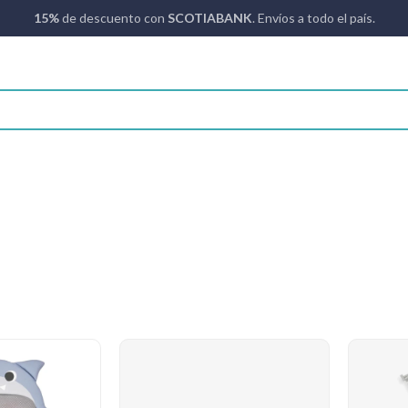
15%
de descuento con
SCOTIABANK
. Envíos a todo el país.