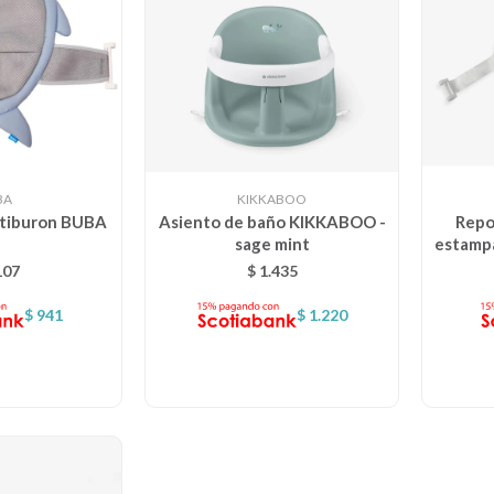
BA
KIKKABOO
 tiburon BUBA
Asiento de baño KIKKABOO -
Repo
sage mint
estamp
107
$
1.435
$
941
$
1.220