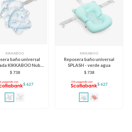
KIKKABOO
KIKKABOO
sera baño universal
Reposera baño universal
ada KIKKABOO Nubo -
SPLASH - verde agua
SHELL AZUL
$
738
$
738
$
627
$
627