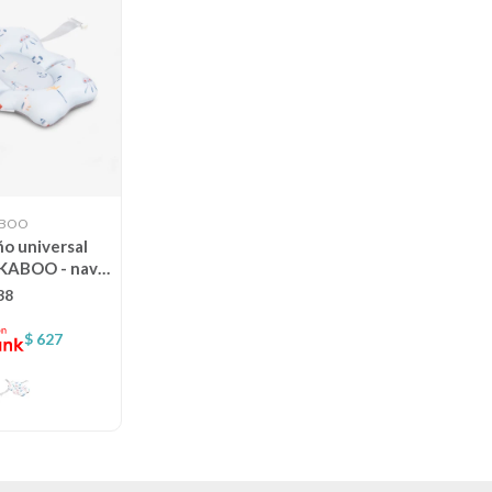
ABOO
o universal
KABOO - navy
las
38
$
627