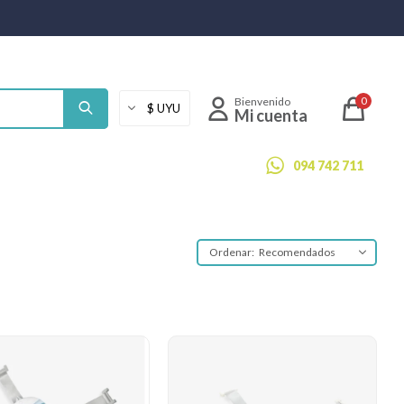
0
094 742 711
Recomendados