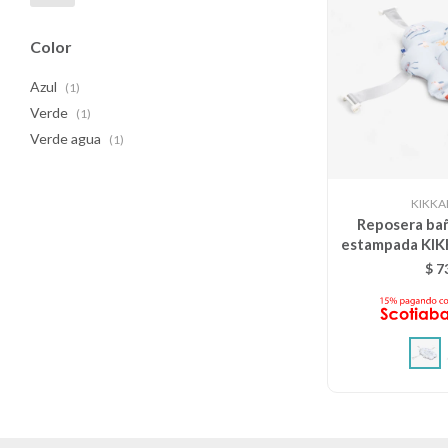
Color
Azul
(1)
Verde
(1)
Verde agua
(1)
KIKK
Reposera bañ
estampada KIK
anc
$
7