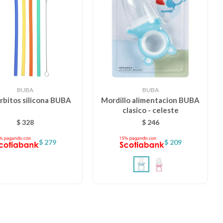
BUBA
BUBA
orbitos silicona BUBA
Mordillo alimentacion BUBA
clasico - celeste
$
328
$
246
$
279
$
209