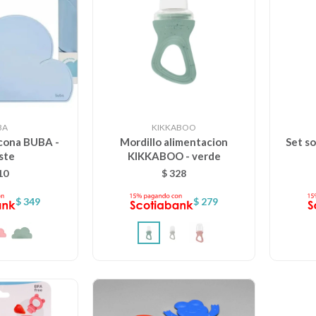
BA
KIKKABOO
licona BUBA -
Mordillo alimentacion
Set s
ste
KIKKABOO - verde
10
$
328
$
349
$
279