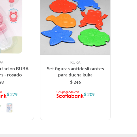
BA
KUKA
entacion BUBA
Set figuras antideslizantes
rs - rosado
para ducha kuka
28
$
246
$
279
$
209