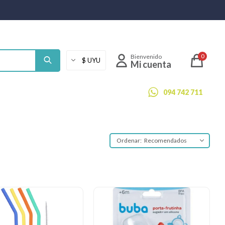
0
094 742 711
Recomendados