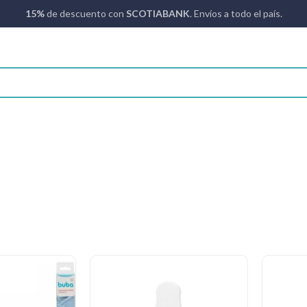
15%
de descuento con
SCOTIABANK
. Envíos a todo el país.