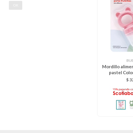
OK
BU
Mordillo alim
pastel Colo
$
3