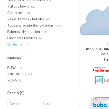
(2)
Platos y bowls
(25)
Cubiertos
(25)
Vasos, termos y botellas
(62)
Tuppers, recipientes y viandas
(21)
Baberos alimentación
(15)
Luncheras térmicas
(4)
BU
Varios
(6)
Individual si
cele
Marcas
$
4
BUBA
(4)
KIKKABOO
(1)
KUKA
(1)
Precio
($)