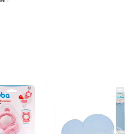
bebé.