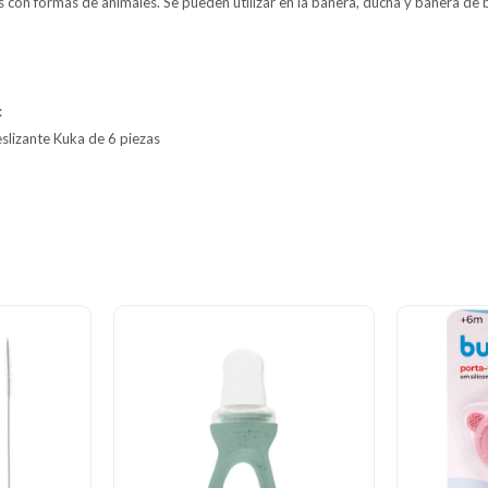
 con formas de animales. Se pueden utilizar en la bañera, ducha y bañera de 
:
eslizante Kuka de 6 piezas