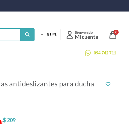
0
094 742 711
ras antideslizantes para ducha
$
209