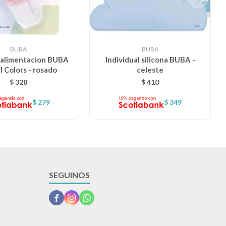
BUBA
BUBA
 alimentacion BUBA
Individual silicona BUBA -
l Colors - rosado
celeste
$
328
$
410
$
279
$
349
SEGUINOS


