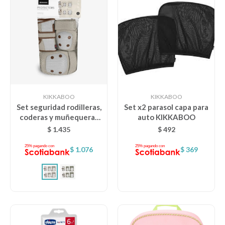
KIKKABOO
KIKKABOO
Set seguridad rodilleras,
Set x2 parasol capa para
coderas y muñequeras
auto KIKKABOO
KIKKABOO - beige
$
1.435
$
492
$
1.076
$
369