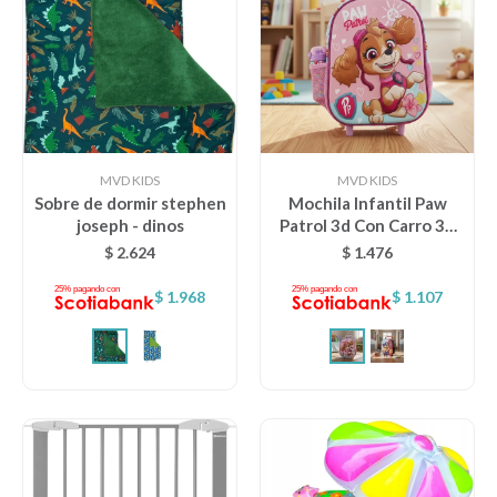
MVD KIDS
MVD KIDS
Sobre de dormir stephen
Mochila Infantil Paw
joseph - dinos
Patrol 3d Con Carro 30
Cm - rosado
$
2.624
$
1.476
$
1.968
$
1.107