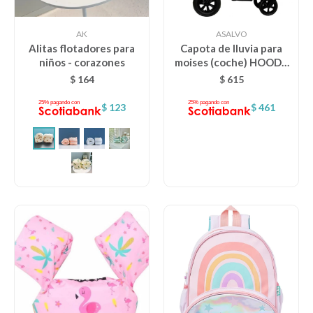
AK
ASALVO
Alitas flotadores para
Capota de lluvia para
niños - corazones
moises (coche) HOODY
asalvo
$
164
$
615
$
123
$
461