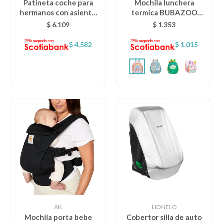
Patineta coche para
Mochila lunchera
hermanos con asiento
termica BUBAZOO
KIKKABOO
BUBA - Arco iris
$
6.109
$
1.353
$
4.582
$
1.015
AK
LIONELO
Mochila porta bebe
Cobertor silla de auto