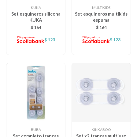
KUKA
MULTIKIDS
Set esquineros silicona
Set esquineros multikids
KUKA
espuma
$
164
$
164
$
123
$
123
BUBA
KIKKABOO
Set completo trancas
Set x2 trancas multiuso