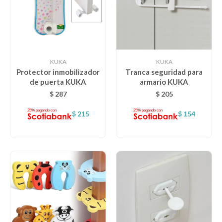
KUKA
KUKA
Protector inmobilizador
Tranca seguridad para
de puerta KUKA
armario KUKA
$
287
$
205
$
215
$
154