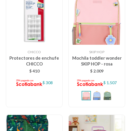
CHICCO
SKIP HOP
Protectores de enchufe
Mochila toddler wonder
CHICCO
SKIP HOP - rosa
$
410
$
2.009
$
308
$
1.507