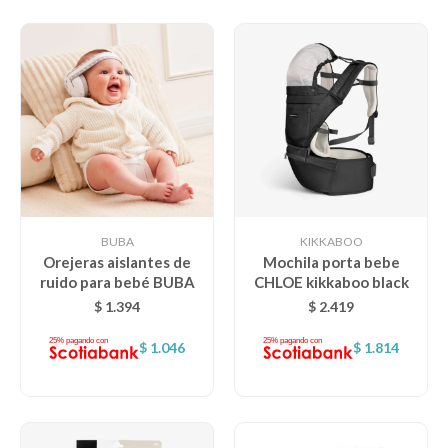
BUBA
KIKKABOO
Orejeras aislantes de
Mochila porta bebe
ruido para bebé BUBA
CHLOE kikkaboo black
$
1.394
$
2.419
$
1.046
$
1.814