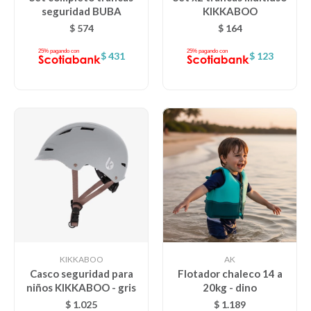
seguridad BUBA
KIKKABOO
$
574
$
164
$
431
$
123
KIKKABOO
AK
Casco seguridad para
Flotador chaleco 14 a
niños KIKKABOO - gris
20kg - dino
$
1.025
$
1.189