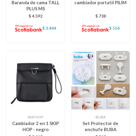
Baranda de cama TALL
cambiador portatil PILIM
PLUS MS
$
4.592
$
738
Descanso
$
3.444
$
554
Paseo y seguridad
Estimulación primera infancia
Juguetes
Textiles
SKIP HOP
BUBA
Cambiador 2 en 1 SKIP
Set Protector de
Bolsos y mochilas maternales
HOP - negro
enchufe BUBA