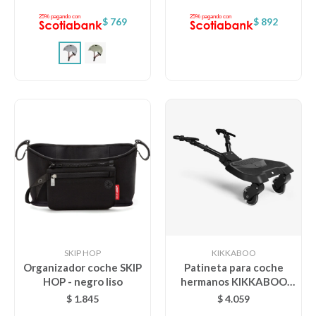
$
769
$
892
SKIP HOP
KIKKABOO
Organizador coche SKIP
Patineta para coche
HOP - negro liso
hermanos KIKKABOO
clásica
$
1.845
$
4.059