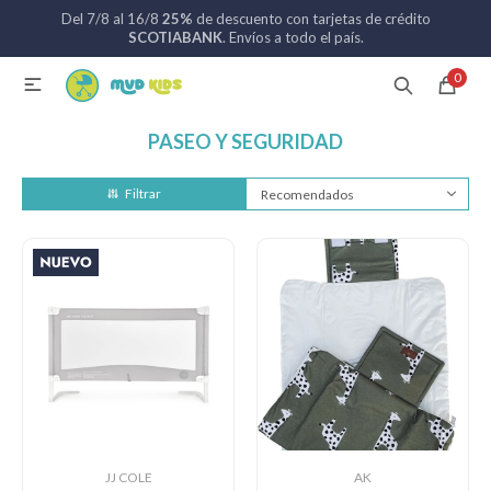
Del 7/8 al 16/8
25%
de descuento con tarjetas de crédito
MI CUENTA
SCOTIABANK
. Envíos a todo el país.
0

Catálogo
Nuevos ingresos
094 742 711
PASEO Y SEGURIDAD
Coches de bebé
Recomendados
Sillas de auto
Lactancia
Baño
JJ COLE
AK
Alimentación