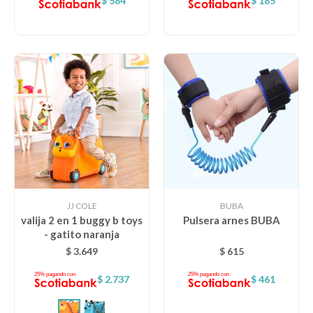
$
584
$
185
JJ COLE
BUBA
valija 2 en 1 buggy b toys
Pulsera arnes BUBA
- gatito naranja
$
3.649
$
615
$
2.737
$
461