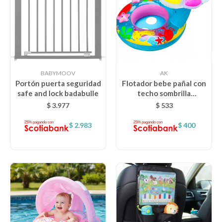
BABYMOOV
AK
Portón puerta seguridad
Flotador bebe pañal con
safe and lock badabulle
techo sombrilla
incorporada
$
3.977
$
533
$
2.983
$
400