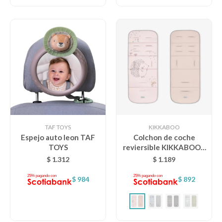
TAF TOYS
KIKKABOO
Espejo auto leon TAF
Colchon de coche
TOYS
reviersible KIKKABOO -
rosa erizo
$
1.312
$
1.189
$
984
$
892