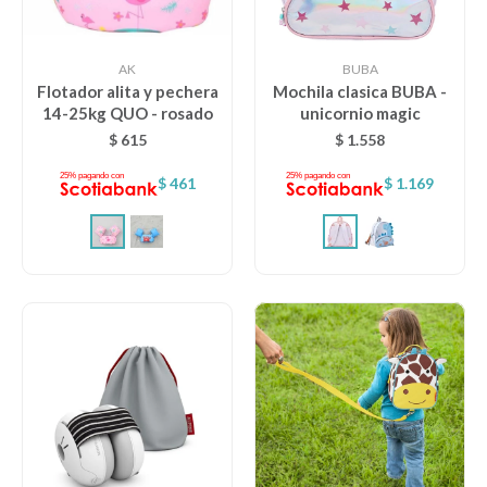
AK
BUBA
Flotador alita y pechera
Mochila clasica BUBA -
14-25kg QUO - rosado
unicornio magic
$
615
$
1.558
$
461
$
1.169