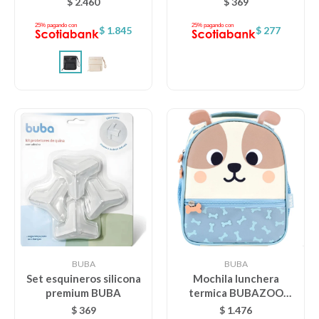
$
2.460
$
369
Lentes
$
1.845
$
277
Vestimenta
Gift cards
Nuevos
Sale
Contacto
BUBA
BUBA
Set esquineros silicona
Mochila lunchera
premium BUBA
termica BUBAZOO
Local MVD Kids
BUBA - Perrito
$
369
$
1.476