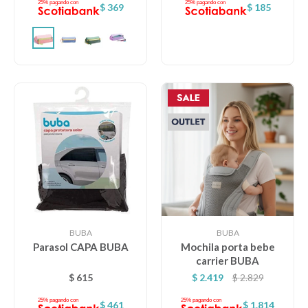
$
369
$
185
BUBA
BUBA
Parasol CAPA BUBA
Mochila porta bebe
carrier BUBA
$
615
$
2.419
$
2.829
$
461
$
1.814