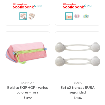
$
338
$
953
SKIP HOP
BUBA
Bolsito SKIP HOP - varios
Set x2 trancas BUBA
colores - rosa
seguridad
$
492
$
246