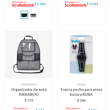
$
1.384
$
3.044
KIKKABOO
BUBA
Organizador de auto
Tranca pecho para arnes
KIKKABOO
butaca BUBA
$
779
$
246