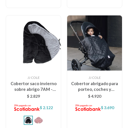
JJ COLE
JJ COLE
Cobertor saco invierno
Cobertor abrigado para
sobre abrigo 7AM -
porteo, coches y
negro
babysillas 7AM
$
2.829
$
4.920
$
2.122
$
3.690