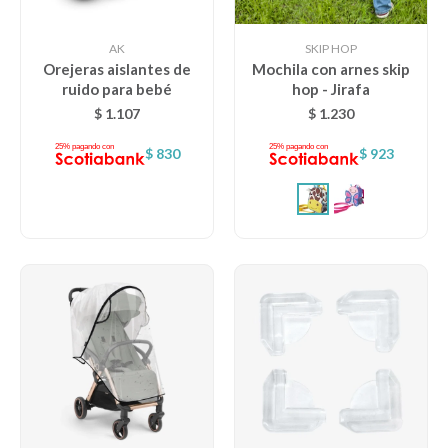
AK
SKIP HOP
Orejeras aislantes de
Mochila con arnes skip
ruido para bebé
hop - Jirafa
$
1.107
$
1.230
$
830
$
923