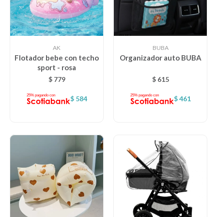
AK
BUBA
Flotador bebe con techo
Organizador auto BUBA
sport - rosa
$
779
$
615
$
584
$
461