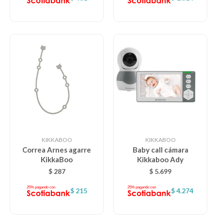
KIKKABOO
KIKKABOO
Correa Arnes agarre
Baby call cámara
KikkaBoo
Kikkaboo Ady
$
287
$
5.699
$
215
$
4.274