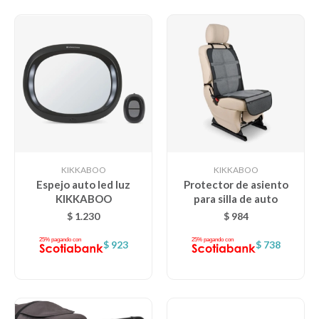
KIKKABOO
KIKKABOO
Espejo auto led luz
Protector de asiento
KIKKABOO
para silla de auto
$
1.230
$
984
$
923
$
738