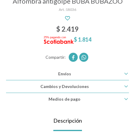
Alfombra antigolpe BUBA BUBAZOO
18036
Descanso
$
2.419
$
1.814
Paseo y seguridad


Estimulación primera infancia
Envíos
Juguetes
Cambios y Devoluciones
Medios de pago
Textiles
Descripción
Bolsos y mochilas maternales