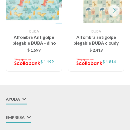
BUBA
BUBA
Alfombra Antigolpe
Alfombra antigolpe
plegable BUBA - dino
plegable BUBA cloudy
$
1.599
$
2.419
$
1.199
$
1.814
AYUDA
EMPRESA