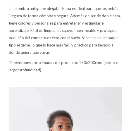
La alfombra antigolpe plegable Buba es ideal para que los bebés
Lentes
jueguen de forma cómoda y segura. Además de ser de doble cara,
tiene colores y personajes para entretener y estimular el
aprendizaje. Fácil de limpiar, es suave, impermeable y protege al
Vestimenta
pequeño del contacto directo con el suelo. Viene en un empaque
tipo estuche, lo que lo hace más fácil y práctico para llevarlo a
Gift cards
donde quiera que vayas.
Dimensiones aproximadas del producto: 150x200cms (ancho x
largo/profundidad)
Nuevos
Sale
Contacto
Local MVD Kids