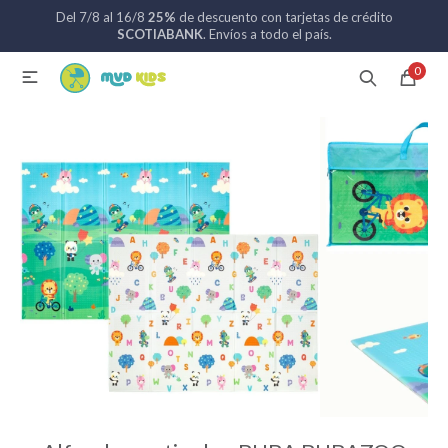
Del 7/8 al 16/8
25%
de descuento con tarjetas de crédito
MI CUENTA
SCOTIABANK
. Envíos a todo el país.
0

Catálogo
Nuevos ingresos
094 742 711
Coches de bebé
Sillas de auto
Lactancia
Baño
Alimentación