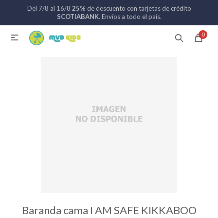
Del 7/8 al 16/8
25%
de descuento con tarjetas de crédito
MI CUENTA
SCOTIABANK
. Envíos a todo el país.
0

Catálogo
Nuevos ingresos
094 742 711
Coches de bebé
Sillas de auto
Lactancia
Baño
Baranda cama I AM SAFE KIKKABOO
Alimentación