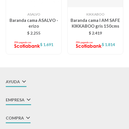
Lentes
ASALVO
KIKKABOO
Baranda cama ASALVO -
Baranda cama I AM SAFE
erizo
KIKKABOO gris 150cms
Vestimenta
$
2.255
$
2.419
$
1.691
$
1.814
Gift cards
Nuevos
AYUDA
Sale
EMPRESA
Contacto
COMPRA
Local MVD Kids