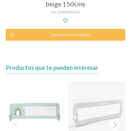
beige 150cms
31003050011
Descanso
Este artículo está agotado.
Paseo y seguridad
Estimulación primera infancia
Productos que te pueden interesar
Juguetes
Textiles
Bolsos y mochilas maternales