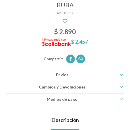
BUBA
18087
Descanso
$
2.890
Paseo y seguridad
$
2.457


Estimulación primera infancia
Envíos
Juguetes
Cambios y Devoluciones
Medios de pago
Textiles
Descripción
Bolsos y mochilas maternales