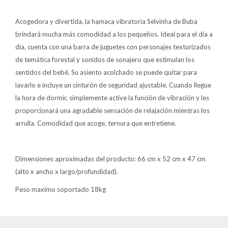
Lentes
Acogedora y divertida, la hamaca vibratoria Selvinha de Buba
brindará mucha más comodidad a los pequeños. Ideal para el día a
día, cuenta con una barra de juguetes con personajes texturizados
Vestimenta
de temática forestal y sonidos de sonajero que estimulan los
sentidos del bebé. Su asiento acolchado se puede quitar para
lavarlo e incluye un cinturón de seguridad ajustable. Cuando llegue
Gift cards
la hora de dormir, simplemente active la función de vibración y les
proporcionará una agradable sensación de relajación mientras los
arrulla. Comodidad que acoge, ternura que entretiene.
Nuevos
Sale
Dimensiones aproximadas del producto: 66 cm x 52 cm x 47 cm
(alto x ancho x largo/profundidad).
Contacto
Peso maximo soportado 18kg
Local MVD Kids