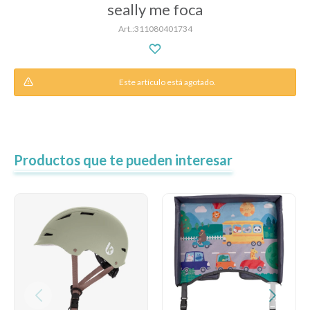
seally me foca
311080401734
Descanso
Este artículo está agotado.
Paseo y seguridad
Estimulación primera infancia
Productos que te pueden interesar
Juguetes
Textiles
Bolsos y mochilas maternales