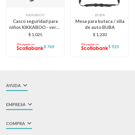
Lentes
KIKKABOO
BUBA
Casco seguridad para
Mesa para butaca / silla
niños KIKKABOO - verde
de auto BUBA
Vestimenta
oliva
$
1.025
$
1.230
$
769
$
923
Gift cards
Nuevos
AYUDA
Sale
EMPRESA
Contacto
COMPRA
Local MVD Kids