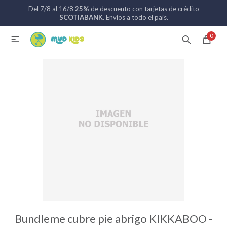
Del 7/8 al 16/8
25%
de descuento con tarjetas de crédito
MI CUENTA
SCOTIABANK
. Envíos a todo el país.
0

Catálogo
Nuevos ingresos
094 742 711
Coches de bebé
Sillas de auto
Lactancia
Baño
Bundleme cubre pie abrigo KIKKABOO -
Alimentación