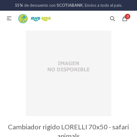
15%
de descuento con
SCOTIABANK
. Envíos a todo el país.
MI CUENTA
0

Catálogo
Nuevos ingresos
094 742 711
Coches de bebé
Sillas de auto
Lactancia
Baño
Cambiador rigido LORELLI 70x50 - safari
animals
Alimentación