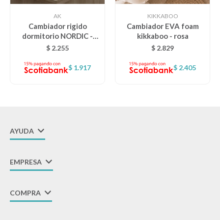
AK
KIKKABOO
Lentes
Cambiador rigido
Cambiador EVA foam
dormitorio NORDIC -
kikkaboo - rosa
nube estrellas gris
$
2.255
$
2.829
Vestimenta
$
1.917
$
2.405
Gift cards
Nuevos
AYUDA
Sale
EMPRESA
Contacto
COMPRA
Local MVD Kids