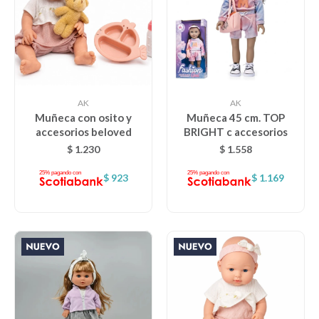
AK
AK
Muñeca con osito y
Muñeca 45 cm. TOP
accesorios beloved
BRIGHT c accesorios
$
1.230
$
1.558
$
923
$
1.169