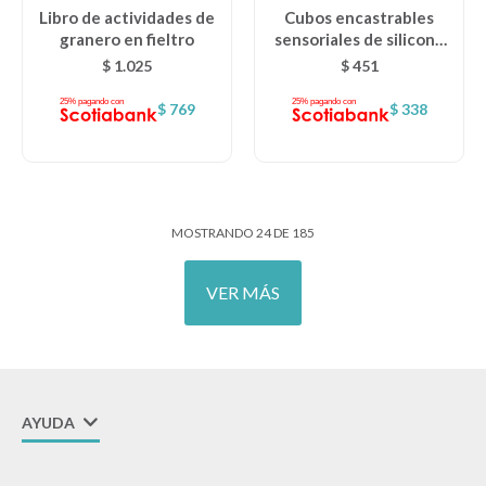
Libro de actividades de
Cubos encastrables
granero en fieltro
sensoriales de silicona
AK
$
1.025
$
451
$
769
$
338
MOSTRANDO
24
DE
185
VER MÁS
AYUDA