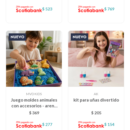
$
523
$
769
MVD KIDS
AK
Juego moldes animales
kit para uñas divertido
con accesorios - arena
kinetica
$
369
$
205
$
277
$
154