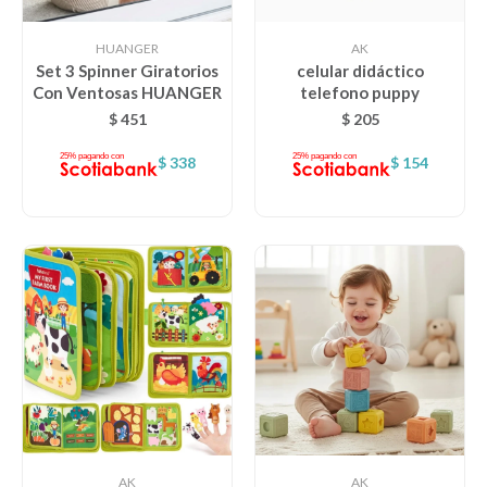
HUANGER
AK
Set 3 Spinner Giratorios
celular didáctico
Con Ventosas HUANGER
telefono puppy
$
451
$
205
$
338
$
154
AK
AK