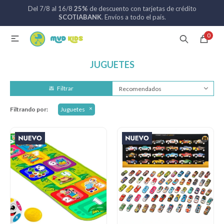
Del 7/8 al 16/8
25%
de descuento con tarjetas de crédito
MI CUENTA
SCOTIABANK
. Envíos a todo el país.
0

Catálogo
Nuevos ingresos
094 742 711
JUGUETES
Coches de bebé
Recomendados
Filtrando por:
Juguetes
Sillas de auto
Lactancia
Baño
Alimentación