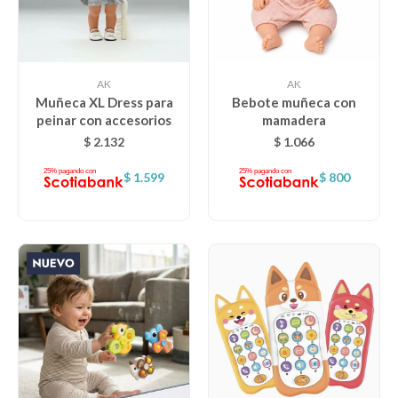
AK
AK
Muñeca XL Dress para
Bebote muñeca con
peinar con accesorios
mamadera
$
2.132
$
1.066
$
1.599
$
800