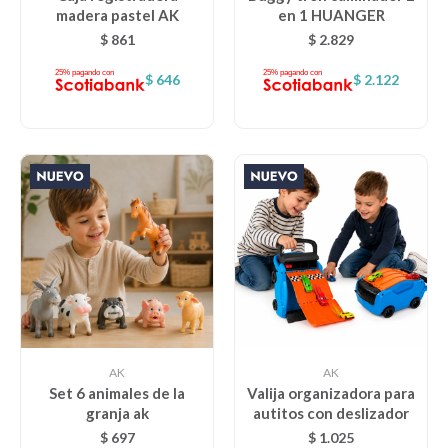
madera pastel AK
en 1 HUANGER
Lentes
$
861
$
2.829
$
646
$
2.122
Vestimenta
Gift cards
Nuevos
Sale
Contacto
AK
AK
Set 6 animales de la
Valija organizadora para
granja ak
autitos con deslizador
Local MVD Kids
$
697
$
1.025