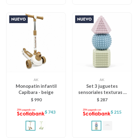
AK
AK
Monopatin infantil
Set 3 juguetes
Capibara - beige
sensoriales texturas y
relieve - surtido celeste
$
990
$
287
$
743
$
215