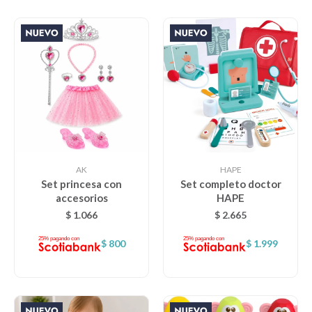
AK
HAPE
Set princesa con
Set completo doctor
accesorios
HAPE
$
1.066
$
2.665
$
800
$
1.999