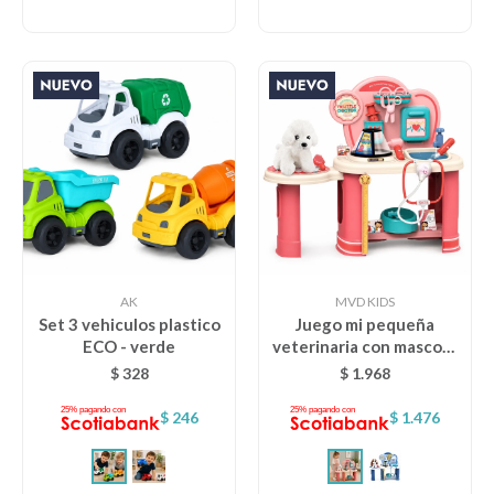
AK
MVD KIDS
Set 3 vehiculos plastico
Juego mi pequeña
ECO - verde
veterinaria con mascota
- rosa
$
328
$
1.968
$
246
$
1.476