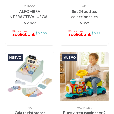
CHICCO
AK
ALFOMBRA
Set 24 autitos
INTERACTIVA JUEGA Y
coleccionables
Descanso
SALTA CHICCO
$
2.829
$
369
$
2.122
$
277
Paseo y seguridad
Estimulación primera infancia
Juguetes
Textiles
Bolsos y mochilas maternales
AK
HUANGER
Caja registradora
Buggy tren caminador 2