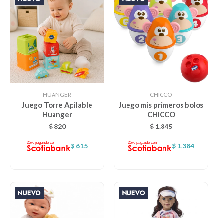
HUANGER
CHICCO
Juego Torre Apilable
Juego mis primeros bolos
Huanger
CHICCO
$
820
$
1.845
$
615
$
1.384