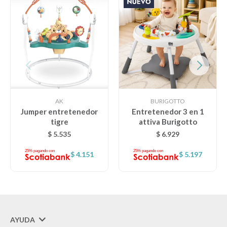
AK
BURIGOTTO
Jumper entretenedor
Entretenedor 3 en 1
tigre
attiva Burigotto
$
5.535
$
6.929
$
4.151
$
5.197
AYUDA