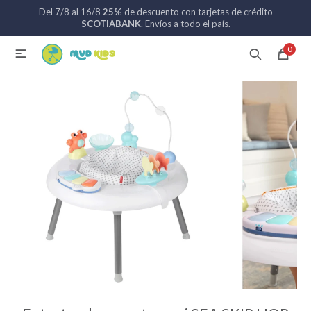
Del 7/8 al 16/8
25%
de descuento con tarjetas de crédito
MI CUENTA
SCOTIABANK
. Envíos a todo el país.
0

Catálogo
Nuevos ingresos
094 742 711
Coches de bebé
Sillas de auto
Lactancia
Baño
Alimentación