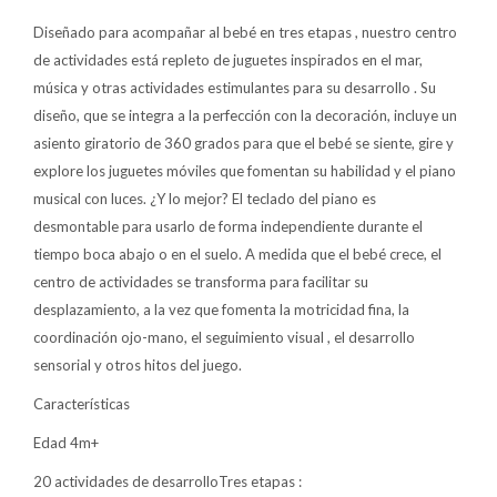
Diseñado para acompañar al bebé en tres etapas , nuestro centro
Lentes
de actividades está repleto de juguetes inspirados en el mar,
música y otras actividades estimulantes para su desarrollo . Su
diseño, que se integra a la perfección con la decoración, incluye un
Vestimenta
asiento giratorio de 360 grados para que el bebé se siente, gire y
explore los juguetes móviles que fomentan su habilidad y el piano
Gift cards
musical con luces. ¿Y lo mejor? El teclado del piano es
desmontable para usarlo de forma independiente durante el
tiempo boca abajo o en el suelo. A medida que el bebé crece, el
centro de actividades se transforma para facilitar su
Nuevos
desplazamiento, a la vez que fomenta la motricidad fina, la
Sale
coordinación ojo-mano, el seguimiento visual , el desarrollo
sensorial y otros hitos del juego.
Características
Contacto
Edad 4m+
Local MVD Kids
20 actividades de desarrolloTres etapas :