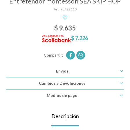
Entretendor montessori SEA SKIP HOP
9u422110
Descanso
$
9.635
$
7.226
Paseo y seguridad


Estimulación primera infancia
Envíos
Juguetes
Cambios y Devoluciones
Medios de pago
Textiles
Descripción
Bolsos y mochilas maternales