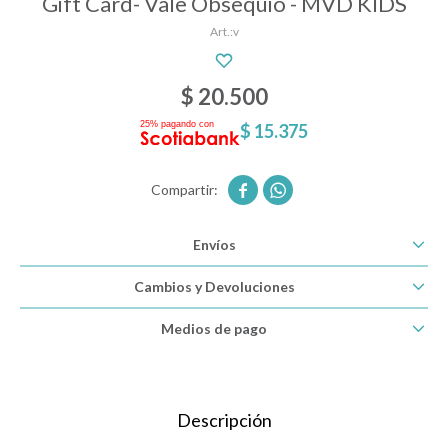
Gift Card- Vale Obsequio - MVD KIDS
v
Descanso
$
20.500
$
15.375
Paseo y seguridad


Estimulación primera infancia
Envíos
Juguetes
Cambios y Devoluciones
Medios de pago
Textiles
Bolsos y mochilas maternales
Descripción