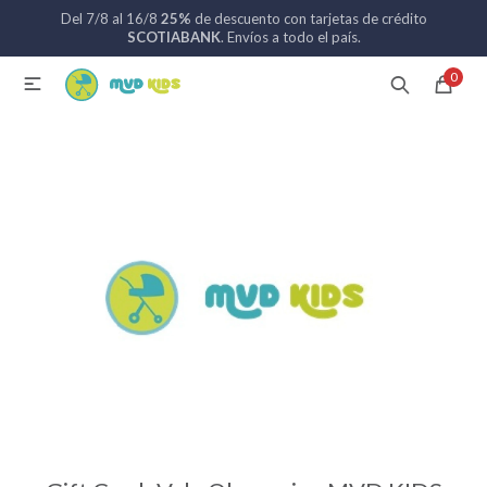
Del 7/8 al 16/8
25%
de descuento con tarjetas de crédito
MI CUENTA
SCOTIABANK
. Envíos a todo el país.
0

Catálogo
Nuevos ingresos
094 742 711
Coches de bebé
Sillas de auto
Lactancia
Baño
Alimentación