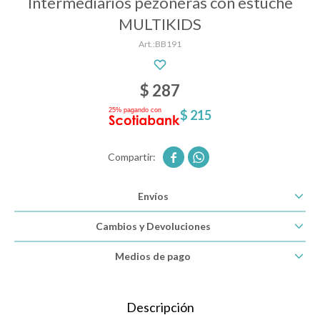
Intermediarios pezoneras con estuche
MULTIKIDS
BB191
Descanso
$
287
Paseo y seguridad
$
215
Estimulación primera infancia


Envíos
Juguetes
Cambios y Devoluciones
Textiles
Medios de pago
Bolsos y mochilas maternales
Descripción