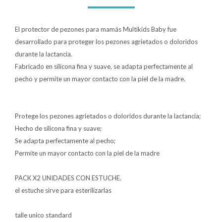
Lentes
El protector de pezones para mamás Multikids Baby fue
desarrollado para proteger los pezones agrietados o doloridos
Vestimenta
durante la lactancia.
Fabricado en silicona fina y suave, se adapta perfectamente al
pecho y permite un mayor contacto con la piel de la madre.
Gift cards
Protege los pezones agrietados o doloridos durante la lactancia;
Nuevos
Hecho de silicona fina y suave;
Se adapta perfectamente al pecho;
Sale
Permite un mayor contacto con la piel de la madre
PACK X2 UNIDADES CON ESTUCHE.
Contacto
el estuche sirve para esterilizarlas
Local MVD Kids
talle unico standard