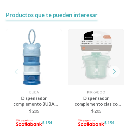
Productos que te pueden interesar
BUBA
KIKKABOO
Dispensador
Dispensador
complemento BUBA
complemento clasico
osito - celeste
KIKKABOO
$
205
$
205
$
154
$
154