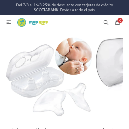
Del 7/8 al 16/8
25%
de descuento con tarjetas de crédito
MI CUENTA
SCOTIABANK
. Envíos a todo el país.
0

Catálogo
Nuevos ingresos
094 742 711
Coches de bebé
Sillas de auto
Lactancia
Baño
Alimentación