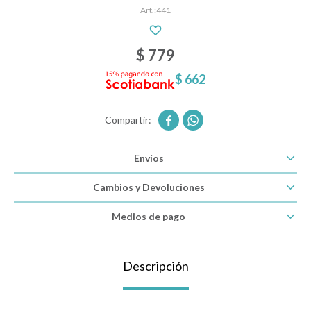
441
Descanso
$
779
$
662
Paseo y seguridad


Estimulación primera infancia
Envíos
Cambios y Devoluciones
Juguetes
Medios de pago
Textiles
Descripción
Bolsos y mochilas maternales