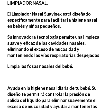
LIMPIADOR NASAL.
Lentes
El Limpiador Nasal Suavinex está diseñado
específicamente para facilitar la higiene nasal
en bebés y niños pequeños.
Vestimenta
Su innovadora tecnología permite una limpieza
suave y eficaz de las cavidades nasales,
Gift cards
eliminando el exceso de mucosidad y
manteniendo las vías respiratorias despejadas
Nuevos
Limpia las fosas nasales del bebé.
Sale
Ayuda en la higiene nasal diaria de tu bebé. Su
Contacto
diseño te permitirá controlar la presión de
salida del líquido para eliminar suavemente el
Local MVD Kids
exceso de mucosidad y ayudar a mantener las