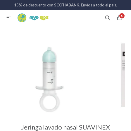
15%
de descuento con
SCOTIABANK
. Envíos a todo el país.
MI CUENTA
0

Catálogo
Nuevos ingresos
094 742 711
Coches de bebé
Sillas de auto
Lactancia
Baño
Jeringa lavado nasal SUAVINEX
Alimentación