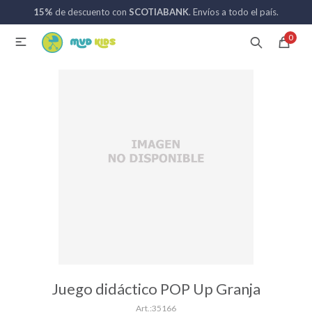
15%
de descuento con
SCOTIABANK
. Envíos a todo el país.
MI CUENTA
0

Catálogo
Nuevos ingresos
094 742 711
Coches de bebé
Sillas de auto
Lactancia
Baño
Juego didáctico POP Up Granja
35166
Alimentación