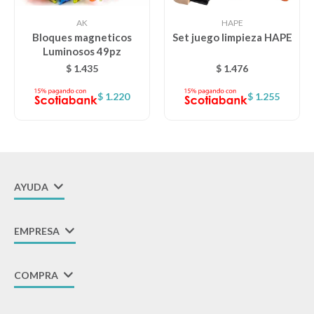
AK
HAPE
Lentes
Bloques magneticos
Set juego limpieza HAPE
Luminosos 49pz
$
1.435
$
1.476
Vestimenta
$
1.220
$
1.255
Gift cards
Nuevos
AYUDA
Sale
EMPRESA
Contacto
COMPRA
Local MVD Kids