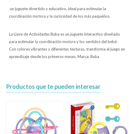
un juguete divertido y educativo, ideal para estimular la
Lentes
coordinación motora y la curiosidad de los más pequeños.
Vestimenta
La Llave de Actividades Buba es un juguete interactivo diseñado
para estimular la coordinación motora y los sentidos del bebé.
Con colores vibrantes y diferentes texturas, transforma el juego en
Gift cards
aprendizaje desde los primeros meses. Marca: Buba
Nuevos
Productos que te pueden interesar
Sale
Contacto
Local MVD Kids