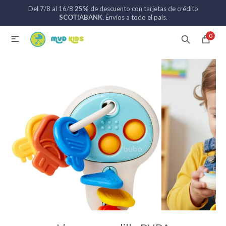
Del 7/8 al 16/8
25%
de descuento con tarjetas de crédito
MI CUENTA
SCOTIABANK
. Envíos a todo el país.
0

Catálogo
Nuevos ingresos
094 742 711
Coches de bebé
Sillas de auto
Lactancia
Baño
Alimentación