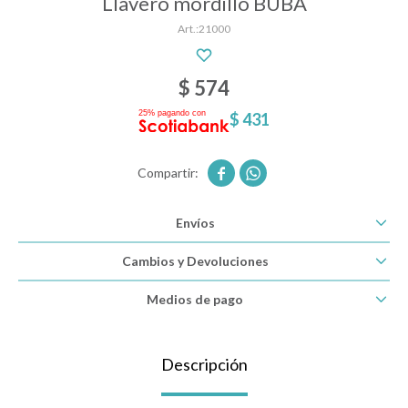
Llavero mordillo BUBA
21000
Descanso
$
574
$
431
Paseo y seguridad


Estimulación primera infancia
Envíos
Juguetes
Cambios y Devoluciones
Medios de pago
Textiles
Descripción
Bolsos y mochilas maternales