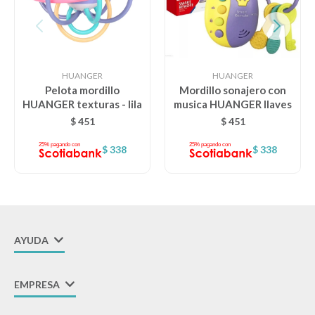
HUANGER
HUANGER
Pelota mordillo
Mordillo sonajero con
HUANGER texturas - lila
musica HUANGER llaves
$
451
$
451
$
338
$
338
AYUDA
EMPRESA