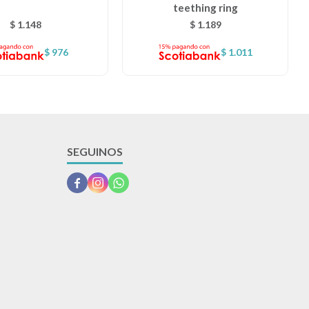
teething ring
$
1.148
$
1.189
$
976
$
1.011
SEGUINOS


