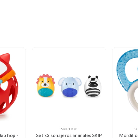
SKIP HOP
S
kip hop -
Set x3 sonajeros animales SKIP
Mordillo 