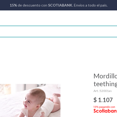
15%
de descuento con
SCOTIABANK
. Envíos a todo el país.
Mordillo
teething
52001as
$
1.107