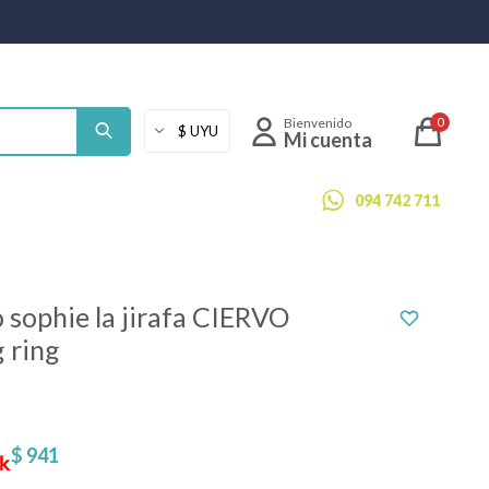
0
094 742 711
 sophie la jirafa CIERVO
 ring
$
941