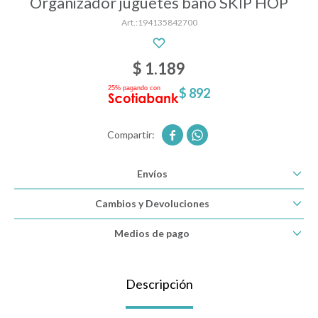
Organizador juguetes baño SKIP HOP
194135842700
Descanso
$
1.189
$
892
Paseo y seguridad


Estimulación primera infancia
Envíos
Juguetes
Cambios y Devoluciones
Medios de pago
Textiles
Descripción
Bolsos y mochilas maternales