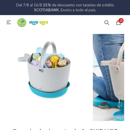
Del 7/8 al 16/8
25%
de descuento con tarjetas de crédito
MI CUENTA
SCOTIABANK
. Envíos a todo el país.
0

Catálogo
Nuevos ingresos
094 742 711
Coches de bebé
Sillas de auto
Lactancia
Baño
Alimentación