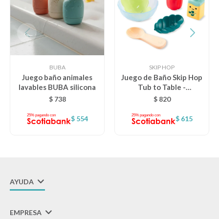
BUBA
SKIP HOP
Juego baño animales
Juego de Baño Skip Hop
lavables BUBA silicona
Tub to Table -
ENSALADA
$
738
$
820
$
554
$
615
AYUDA
EMPRESA