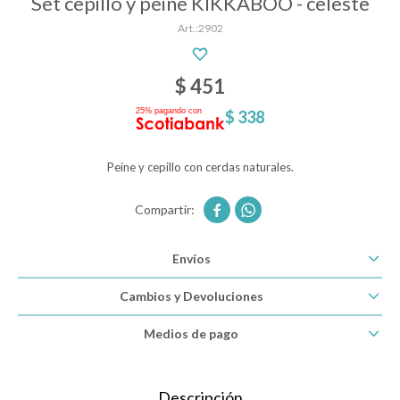
Set cepillo y peine KIKKABOO - celeste
2902
Descanso
$
451
$
338
Paseo y seguridad
Peine y cepillo con cerdas naturales.
Estimulación primera infancia


Juguetes
Envíos
Cambios y Devoluciones
Textiles
Medios de pago
Bolsos y mochilas maternales
Descripción