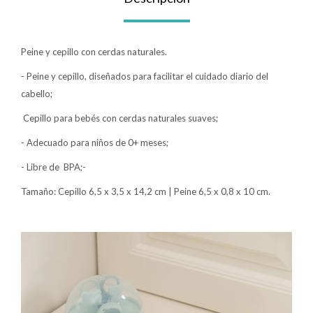
Lentes
Peine y cepillo con cerdas naturales.
Vestimenta
- Peine y cepillo, diseñados para facilitar el cuidado diario del
cabello;
Cepillo para bebés con cerdas naturales suaves;
Gift cards
- Adecuado para niños de 0+ meses;
- Libre de BPA;-
Nuevos
Tamaño: Cepillo 6,5 x 3,5 x 14,2 cm | Peine 6,5 x 0,8 x 10 cm.
Sale
Contacto
Local MVD Kids