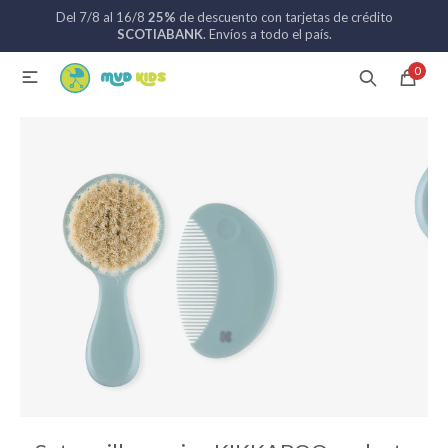
Del 7/8 al 16/8
25%
de descuento con tarjetas de crédito
MI CUENTA
SCOTIABANK
. Envíos a todo el país.
0

Catálogo
Nuevos ingresos
094 742 711
Coches de bebé
Sillas de auto
Lactancia
Baño
Alimentación