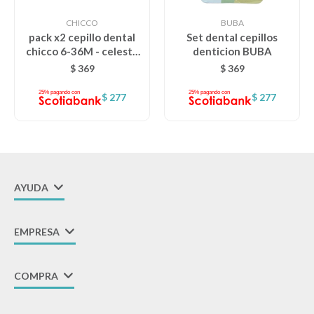
CHICCO
BUBA
pack x2 cepillo dental
Set dental cepillos
chicco 6-36M - celeste
denticion BUBA
amarillo
$
369
$
369
$
277
$
277
AYUDA
EMPRESA
COMPRA