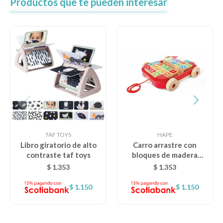
Productos que te pueden interesar
TAF TOYS
HAPE
Libro giratorio de alto
Carro arrastre con
contraste taf toys
bloques de madera
HAPE
$
1.353
$
1.353
$
1.150
$
1.150