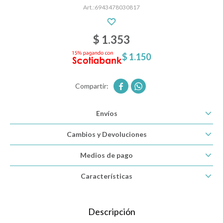
6943478030817
Descanso
$
1.353
$
1.150
Paseo y seguridad


Estimulación primera infancia
Envíos
Cambios y Devoluciones
Juguetes
Medios de pago
Textiles
Características
Bolsos y mochilas maternales
Descripción