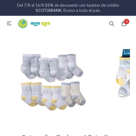
Del 7/8 al 16/8
25%
de descuento con tarjetas de crédito
MI CUENTA
SCOTIABANK
. Envíos a todo el país.
0

Catálogo
Nuevos ingresos
094 742 711
Coches de bebé
Sillas de auto
Lactancia
Baño
Alimentación