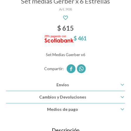
Set medias Gerber x 6 Estrellas
908
Descanso
$
615
$
461
Paseo y seguridad
Set Medias Gaerber x6
Estimulación primera infancia


Juguetes
Envíos
Cambios y Devoluciones
Textiles
Medios de pago
Bolsos y mochilas maternales
Descripción