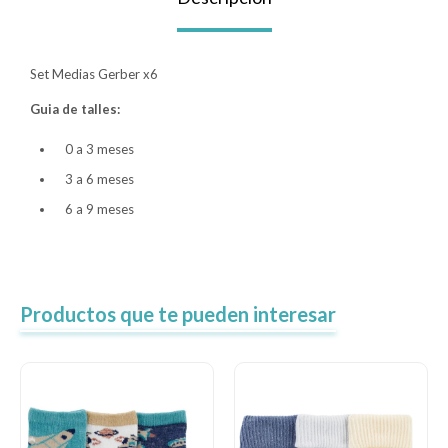
Lentes
Set Medias Gerber x6
Vestimenta
Guia de talles:
0 a 3 meses
Gift cards
3 a 6 meses
6 a 9 meses
Nuevos
Sale
Productos que te pueden interesar
Contacto
Local MVD Kids