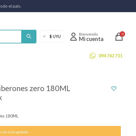
todo el país.
0
094 742 711
biberones zero 180ML
x
ades 180ML
ículo está agotado.