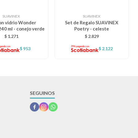
SUAVINEX
SUAVINEX
on vidrio Wonder
Set de Regalo SUAVINEX
240 ml - conejo verde
Poetry - celeste
$
1.271
$
2.829
$
953
$
2.122
SEGUINOS


