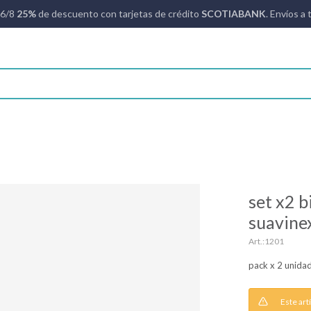
16/8
25%
de descuento con tarjetas de crédito
SCOTIABANK
. Envíos a 
set x2 
suavine
1201
pack x 2 unid
Este art