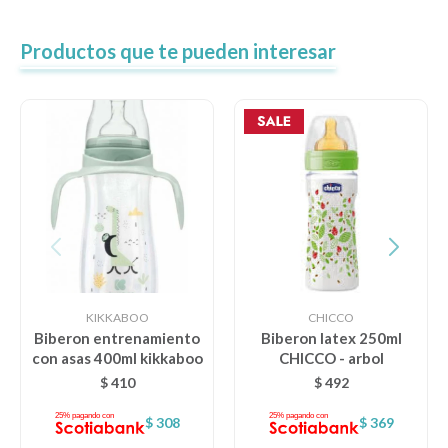
Productos que te pueden interesar
KIKKABOO
CHICCO
Biberon entrenamiento
Biberon latex 250ml
con asas 400ml kikkaboo
CHICCO - arbol
$
410
$
492
$
308
$
369