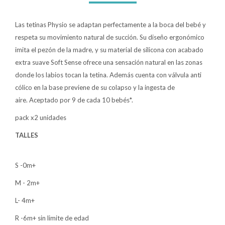
Lentes
Las tetinas Physio se adaptan perfectamente a la boca del bebé y
respeta su movimiento natural de succión. Su diseño ergonómico
imita el pezón de la madre, y su material de silicona con acabado
Vestimenta
extra suave Soft Sense ofrece una sensación natural en las zonas
donde los labios tocan la tetina. Además cuenta con válvula anti
cólico en la base previene de su colapso y la ingesta de
Gift cards
aire. Aceptado por 9 de cada 10 bebés*.
pack x2 unidades
Nuevos
TALLES
Sale
S -0m+
M - 2m+
Contacto
L- 4m+
Local MVD Kids
R -6m+ sin limite de edad