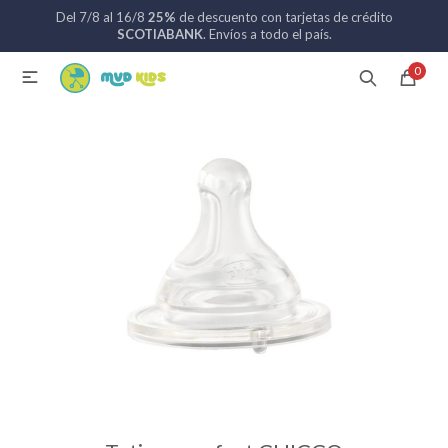
Del 7/8 al 16/8
25%
de descuento con tarjetas de crédito
MI CUENTA
SCOTIABANK
. Envíos a todo el país.
0

Catálogo
Nuevos ingresos
094 742 711
Coches de bebé
Sillas de auto
Lactancia
Baño
Alimentación