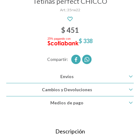
Tetinas perfect CHICCO
35rw22
Descanso
$
451
$
338
Paseo y seguridad


Estimulación primera infancia
Envíos
Juguetes
Cambios y Devoluciones
Medios de pago
Textiles
Bolsos y mochilas maternales
Descripción