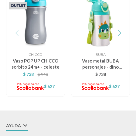
Lentes
Vestimenta
Gift cards
CHICCO
BUBA
Vaso POP UP CHICCO
Vaso metal BUBA
sorbito 24m+ - celeste
personajes - dino
bubazoo
$
738
$
943
$
738
Nuevos
$
627
$
627
Sale
Contacto
Local MVD Kids
AYUDA