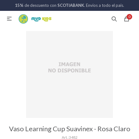
15%
de descuento con
SCOTIABANK
. Envíos a todo el país.
MI CUENTA
0

Catálogo
Nuevos ingresos
094 742 711
Coches de bebé
Sillas de auto
Lactancia
Baño
Vaso Learning Cup Suavinex - Rosa Claro
3482
Alimentación