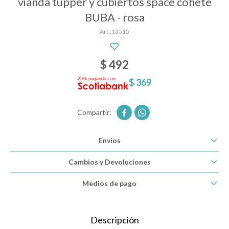
vianda tupper y cubiertos space cohete
BUBA - rosa
13515
Descanso
$
492
Paseo y seguridad
$
369
Estimulación primera infancia


Envíos
Juguetes
Cambios y Devoluciones
Textiles
Medios de pago
Bolsos y mochilas maternales
Descripción