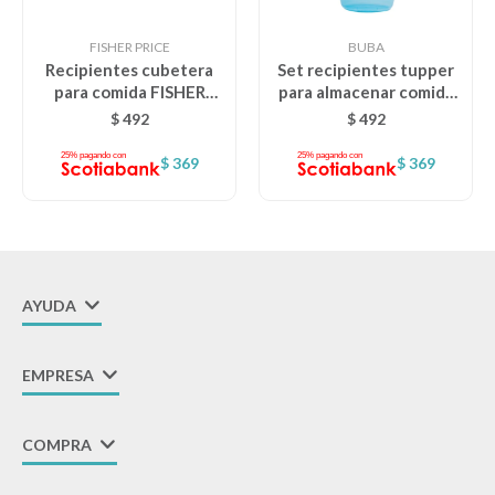
FISHER PRICE
BUBA
Recipientes cubetera
Set recipientes tupper
para comida FISHER
para almacenar comida
PRICE - celeste
BUBA
$
492
$
492
$
369
$
369
AYUDA
EMPRESA
COMPRA