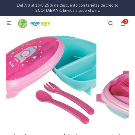
Del 7/8 al 16/8
25%
de descuento con tarjetas de crédito
MI CUENTA
SCOTIABANK
. Envíos a todo el país.
0

Catálogo
Nuevos ingresos
094 742 711
Coches de bebé
Sillas de auto
Lactancia
Baño
Alimentación