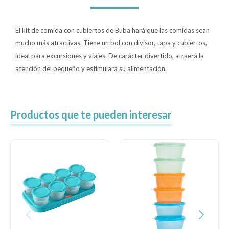
Lentes
El kit de comida con cubiertos de Buba hará que las comidas sean
mucho más atractivas. Tiene un bol con divisor, tapa y cubiertos,
Vestimenta
ideal para excursiones y viajes. De carácter divertido, atraerá la
atención del pequeño y estimulará su alimentación.
Gift cards
Productos que te pueden interesar
Nuevos
Sale
Contacto
Local MVD Kids