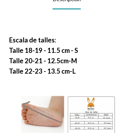
Lentes
Vestimenta
Escala de talles:
Talle 18-19 - 11.5 cm - S
Gift cards
Talle 20-21 - 12.5cm-M
Talle 22-23 - 13.5 cm-L
Nuevos
Sale
Contacto
Local MVD Kids