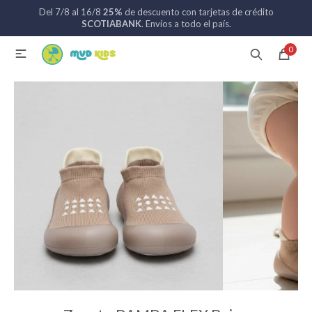
Del 7/8 al 16/8
25%
de descuento con tarjetas de crédito
MI CUENTA
SCOTIABANK
. Envíos a todo el país.
0

Catálogo
Nuevos ingresos
094 742 711
Coches de bebé
Sillas de auto
Lactancia
Baño
Alimentación