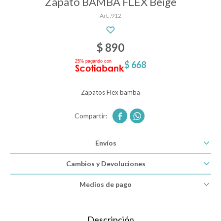
Zapato BAMBA FLEX Beige
912
Descanso
$
890
$
668
Paseo y seguridad
Zapatos Flex bamba
Estimulación primera infancia


Juguetes
Envíos
Cambios y Devoluciones
Textiles
Medios de pago
Bolsos y mochilas maternales
Descripción