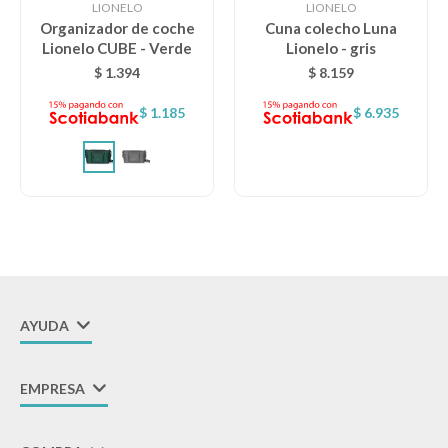
LIONELO
LIONELO
Organizador de coche
Cuna colecho Luna
Lionelo CUBE - Verde
Lionelo - gris
Descanso
$
1.394
$
8.159
$
1.185
$
6.935
Paseo y seguridad
Estimulación primera infancia
Juguetes
AYUDA
Textiles
EMPRESA
Bolsos y mochilas maternales