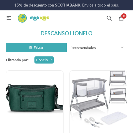
15%
de descuento con
SCOTIABANK
. Envíos a todo el país.
MI CUENTA
0

Catálogo
Nuevos ingresos
094 742 711
DESCANSO LIONELO
Recomendados
Coches de bebé
Filtrando por:
Lionelo
Sillas de auto
Lactancia
Baño
Alimentación