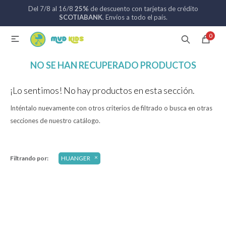
Del 7/8 al 16/8
25%
de descuento con tarjetas de crédito
MI CUENTA
SCOTIABANK
. Envíos a todo el país.
0

Catálogo
Nuevos ingresos
094 742 711
NO SE HAN RECUPERADO PRODUCTOS
Coches de bebé
¡Lo sentimos! No hay productos en esta sección.
Inténtalo nuevamente con otros criterios de filtrado o busca en otras
Sillas de auto
secciones de nuestro catálogo.
Lactancia
Filtrando por:
HUANGER
Baño
Alimentación