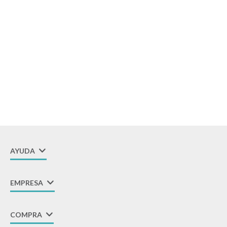
Descanso
Paseo y seguridad
Estimulación primera infancia
Juguetes
AYUDA
Textiles
EMPRESA
Bolsos y mochilas maternales
COMPRA