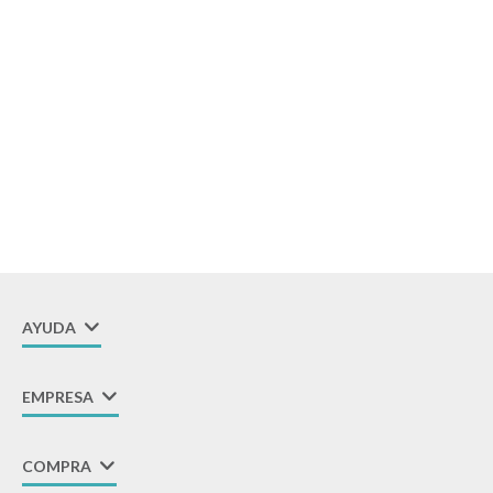
Descanso
Paseo y seguridad
Estimulación primera infancia
Juguetes
AYUDA
Textiles
EMPRESA
Bolsos y mochilas maternales
COMPRA