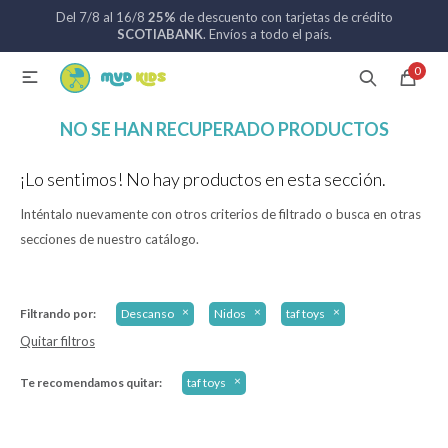
Del 7/8 al 16/8
25%
de descuento con tarjetas de crédito
MI CUENTA
SCOTIABANK
. Envíos a todo el país.
0

Catálogo
Nuevos ingresos
094 742 711
NO SE HAN RECUPERADO PRODUCTOS
Coches de bebé
¡Lo sentimos! No hay productos en esta sección.
Inténtalo nuevamente con otros criterios de filtrado o busca en otras
Sillas de auto
secciones de nuestro catálogo.
Lactancia
Filtrando por:
Descanso
Nidos
taf toys
Quitar filtros
Baño
Te recomendamos quitar:
taf toys
Alimentación