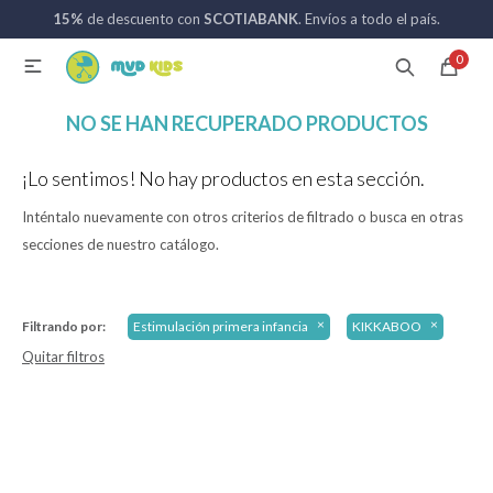
15%
de descuento con
SCOTIABANK
. Envíos a todo el país.
MI CUENTA
0

Catálogo
Nuevos ingresos
094 742 711
NO SE HAN RECUPERADO PRODUCTOS
¡Lo sentimos! No hay productos en esta sección.
Coches de bebé
Inténtalo nuevamente con otros criterios de filtrado o busca en otras
secciones de nuestro catálogo.
Sillas de auto
Filtrando por:
Estimulación primera infancia
KIKKABOO
Lactancia
Quitar filtros
Baño
Alimentación