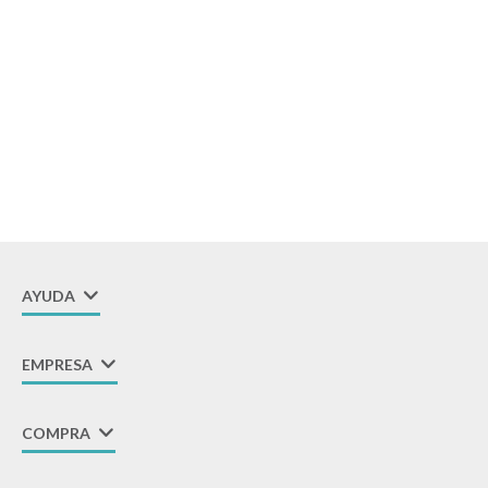
Descanso
Paseo y seguridad
Estimulación primera infancia
AYUDA
Juguetes
EMPRESA
Textiles
COMPRA
Bolsos y mochilas maternales