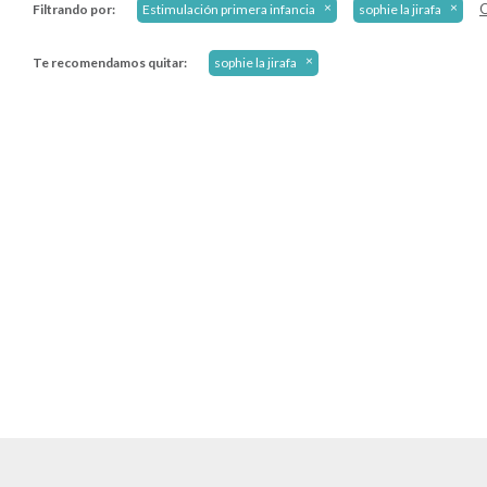
Q
Filtrando por:
Estimulación primera infancia
sophie la jirafa
Te recomendamos quitar:
sophie la jirafa