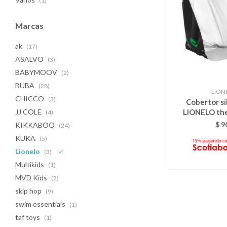
(1)
Marcas
ak
(17)
ASALVO
(3)
BABYMOOV
(2)
BUBA
(28)
LION
CHICCO
(3)
Cobertor si
LIONELO the
JJ COLE
(4)
$
9
KIKKABOO
(24)
KUKA
(5)
Lionelo
(3)
Multikids
(1)
MVD Kids
(2)
skip hop
(9)
swim essentials
(1)
taf toys
(1)