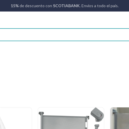
15%
de descuento con
SCOTIABANK
. Envíos a todo el país.