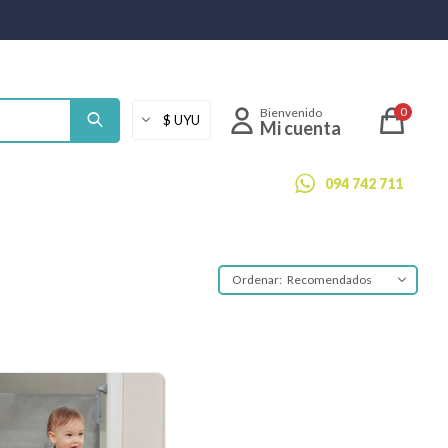
0
094 742 711
Recomendados