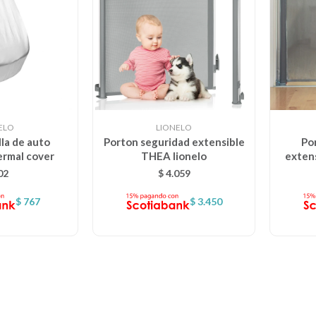
ELO
LIONELO
lla de auto
Porton seguridad extensible
Po
rmal cover
THEA lionelo
exten
02
$
4.059
$
767
$
3.450