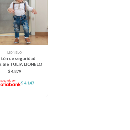
LIONELO
rtón de seguridad
sible TULIA LIONELO
$
4.879
$
4.147