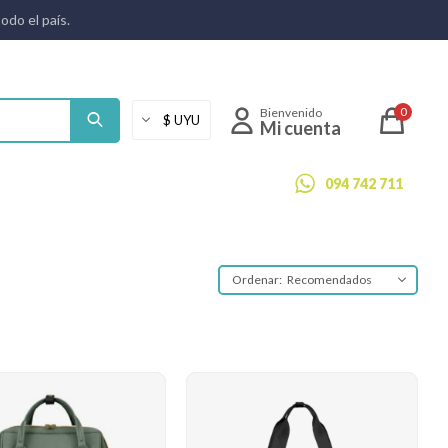
todo el país.
0
094 742 711
Recomendados