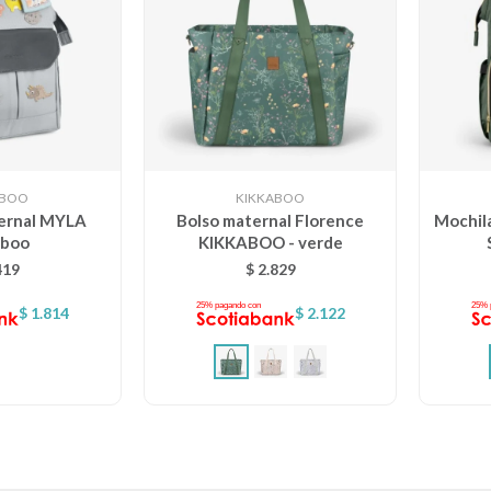
ABOO
KIKKABOO
ernal MYLA
Bolso maternal Florence
Mochil
aboo
KIKKABOO - verde
419
$
2.829
$
1.814
$
2.122