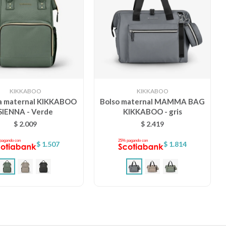
KIKKABOO
KIKKABOO
a maternal KIKKABOO
Bolso maternal MAMMA BAG
SIENNA - Verde
KIKKABOO - gris
$
2.009
$
2.419
$
1.507
$
1.814