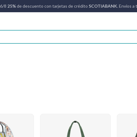
16/8
25%
de descuento con tarjetas de crédito
SCOTIABANK
. Envíos a 