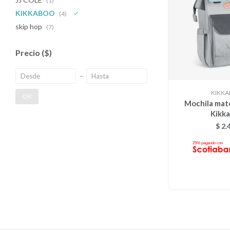
(1)
KIKKABOO
(4)
skip hop
(7)
Precio
($)
KIKK
OK
Mochila mat
Kikk
$
2.