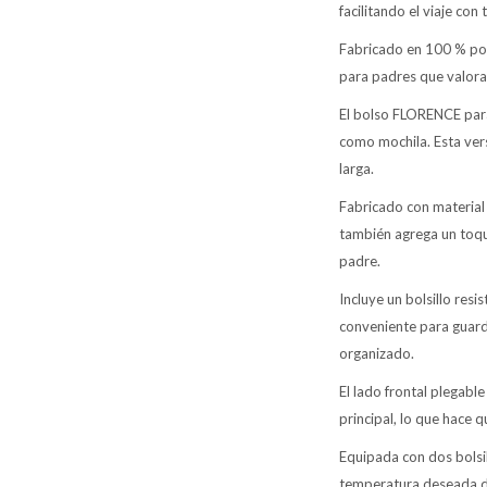
facilitando el viaje con
Fabricado en 100 % pol
para padres que valoran 
El bolso FLORENCE para
como mochila. Esta ver
larga.
Fabricado con material
también agrega un toque
padre.
Incluye un bolsillo res
conveniente para guard
organizado.
El lado frontal plegabl
principal, lo que hace 
Equipada con dos bolsil
temperatura deseada dur