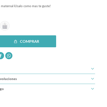
a maternal iUsalo como mas te guste!
COMPRAR


voluciones
ago