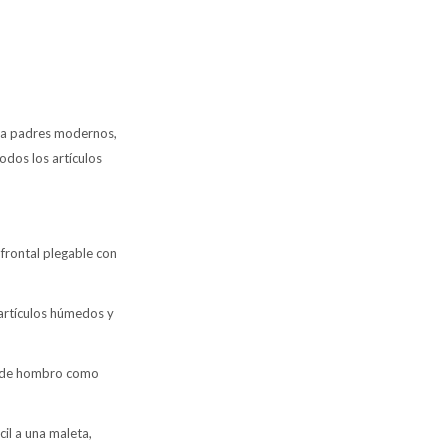
ara padres modernos,
dos los artículos
 frontal plegable con
 artículos húmedos y
so de hombro como
cil a una maleta,