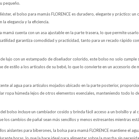
 tu pequeño.
iéster, el bolso para mamás FLORENCE es duradero, elegante y práctico: un
la elegancia y la eficiencia.
 mamá cuenta con un asa ajustable en la parte trasera, lo que permite usar
satilidad garantiza comodidad y practicidad, tanto para un recado rápido co
 de lujo con un estampado de diseñador colorido, este bolso no solo cumple s
 de estilo a los artículos de su bebé, lo que lo convierte en un accesorio de
istente al agua para artículos mojados ubicado en la parte posterior, proporc
ar ropa húmeda lejos de otros elementos esenciales, manteniendo todo lo d
e del bolso incluye un cambiador cosido y brinda fácil acceso a un bolsillo y a
que los cambios de pañal sean más sencillos y menos estresantes mientras es
los aislantes para biberones, la bolsa para mamá FLORENCE mantiene el agua 
ante horas, lo que la hace ideal para alimentar sobre la marcha sin necesida