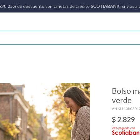
16/8
25%
de descuento con tarjetas de crédito
SCOTIABANK
. Envíos a 
Bolso m
verde
311080201
$
2.829