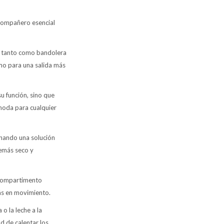
 compañero esencial
lo tanto como bandolera
mo para una salida más
u función, sino que
 moda para cualquier
ionando una solución
emás seco y
l compartimento
tás en movimiento.
o la leche a la
d de calentar los