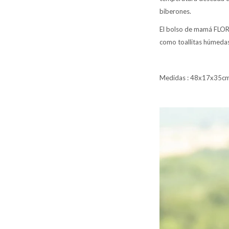
biberones.
El bolso de mamá FLOREN
como toallitas húmedas 
Medidas : 48x17x35c