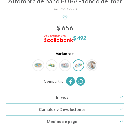
Alfombra de baño BUBA - fondo del mar
42317220
Descanso
$
656
$
492
Paseo y seguridad
Variantes:
Estimulación primera infancia
Juguetes


Envíos
Textiles
Cambios y Devoluciones
Bolsos y mochilas maternales
Medios de pago