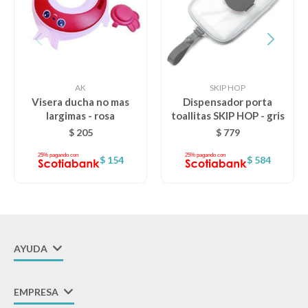
AK
SKIP HOP
Visera ducha no mas
Dispensador porta
largimas - rosa
toallitas SKIP HOP - gris
$
205
$
779
$
154
$
584
AYUDA
EMPRESA