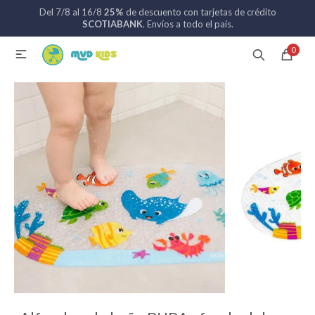
Del 7/8 al 16/8
25%
de descuento con tarjetas de crédito
MI CUENTA
SCOTIABANK
. Envíos a todo el país.
0

Catálogo
Nuevos ingresos
094 742 711
Coches de bebé
Sillas de auto
Lactancia
Baño
Alimentación