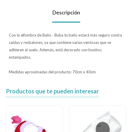
Lentes
Descripción
Vestimenta
Con la alfombra de Baño - Buba tu baño estará más seguro contra
caídas y resbalones, ya que contiene varias ventosas que se
adhieren al suelo. Además, está decorado con bonitos
Gift cards
estampados.
Medidas aproximadas del producto: 70cm x 40cm
Nuevos
Sale
Productos que te pueden interesar
Contacto
Local MVD Kids