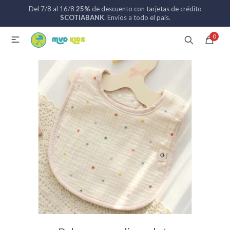
Del 7/8 al 16/8
25%
de descuento con tarjetas de crédito
MI CUENTA
SCOTIABANK
. Envíos a todo el país.
0

Catálogo
Nuevos ingresos
094 742 711
Coches de bebé
Sillas de auto
Lactancia
Baño
Alimentación