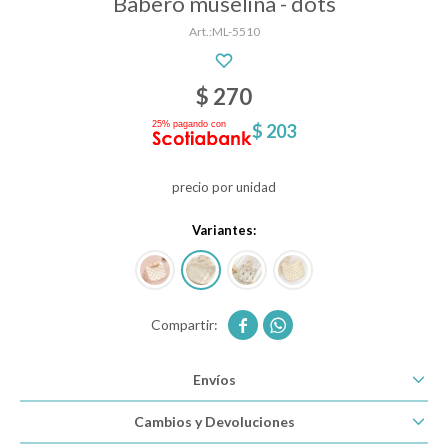
Babero muselina - dots
ML-5510
Descanso
$
270
$
203
Paseo y seguridad
precio por unidad
Estimulación primera infancia
Variantes:
Juguetes


Textiles
Envíos
Bolsos y mochilas maternales
Cambios y Devoluciones