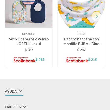
MVD KIDS
BUBA
Set x3 baberos c velcro
Babero bandana con
LORELLI - azul
mordillo BUBA - Dino
verde
$
287
$
287
$
215
$
215
AYUDA
EMPRESA