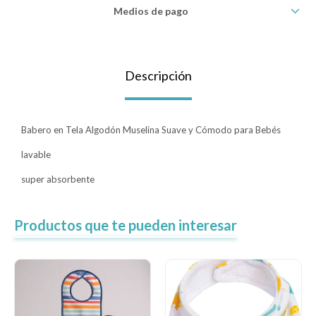
Medios de pago
Lentes
Descripción
Vestimenta
Gift cards
Babero en Tela Algodón Muselina Suave y Cómodo para Bebés
lavable
super absorbente
Nuevos
Sale
Productos que te pueden interesar
Contacto
Local MVD Kids