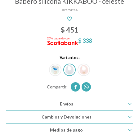
Babero silicona KIKKABOO - celeste
5854
Descanso
$
451
$
338
Paseo y seguridad
Variantes:
Estimulación primera infancia
Juguetes


Envíos
Textiles
Cambios y Devoluciones
Bolsos y mochilas maternales
Medios de pago