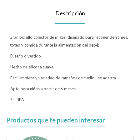
Lentes
Descripción
Vestimenta
Gran bolsillo colector de migas, diseñado para recoger derrames,
goteo y comida durante la alimentación del bebé;
Gift cards
Diseño divertido
Hecho de silicona suave;
Fácil limpieza y variedad de tamaños de cuello - se adapta
Nuevos
Apto para niños a partir de 6 meses
Sale
Sin BPA.
Contacto
Productos que te pueden interesar
Local MVD Kids