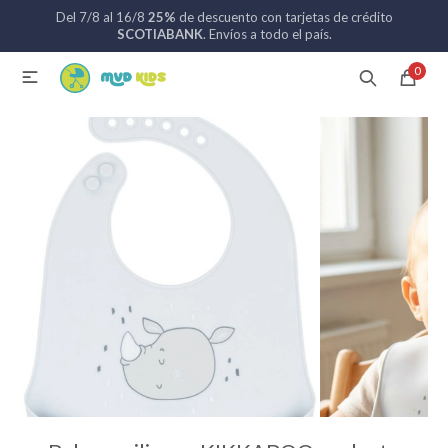
Del 7/8 al 16/8
25%
de descuento con tarjetas de crédito
MI CUENTA
SCOTIABANK
. Envíos a todo el país.
0

Catálogo
Nuevos ingresos
094 742 711
Coches de bebé
Sillas de auto
Lactancia
Baño
Alimentación