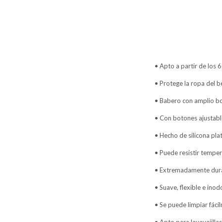
• Apto a partir de los 
• Protege la ropa del b
• Babero con amplio bo
• Con botones ajustabl
• Hecho de silicona pl
• Puede resistir tempe
• Extremadamente dur
• Suave, flexible e inod
• Se puede limpiar fáci