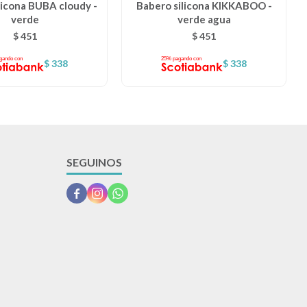
licona BUBA cloudy -
Babero silicona KIKKABOO -
verde
verde agua
$
451
$
451
$
338
$
338
SEGUINOS


