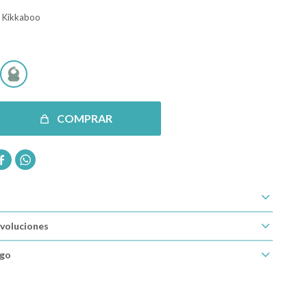
a Kikkaboo
COMPRAR


voluciones
ago