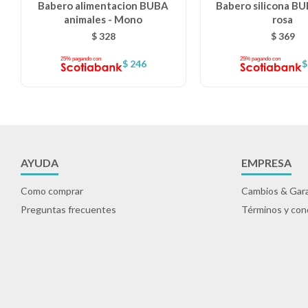
Babero alimentacion BUBA
Babero silicona BUB
animales - Mono
rosa
$
328
$
369
$
246
$
AYUDA
EMPRESA
Como comprar
Cambios & Gara
Preguntas frecuentes
Términos y con