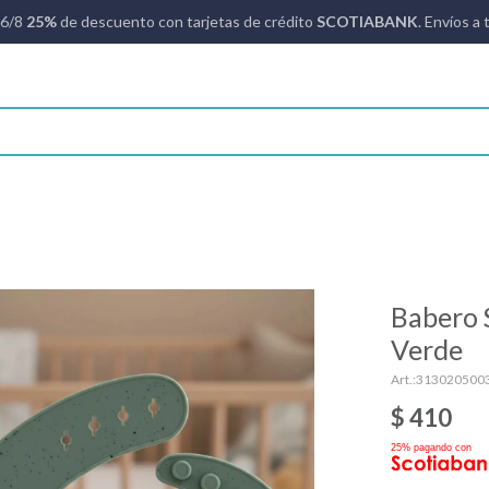
16/8
25%
de descuento con tarjetas de crédito
SCOTIABANK
. Envíos a 
Babero 
Verde
313020500
$
410