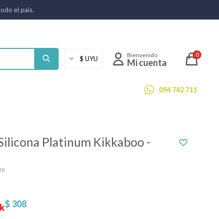
todo el país.
0
094 742 711
Silicona Platinum Kikkaboo -
38
$
308