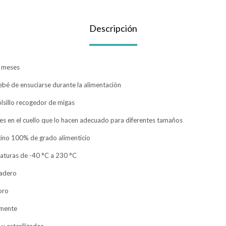
Descripción
6 meses
ebé de ensuciarse durante la alimentación
lsillo recogedor de migas
es en el cuello que lo hacen adecuado para diferentes tamaños
atino 100% de grado alimenticio
raturas de -40 °C a 230 °C
adero
oro
lmente