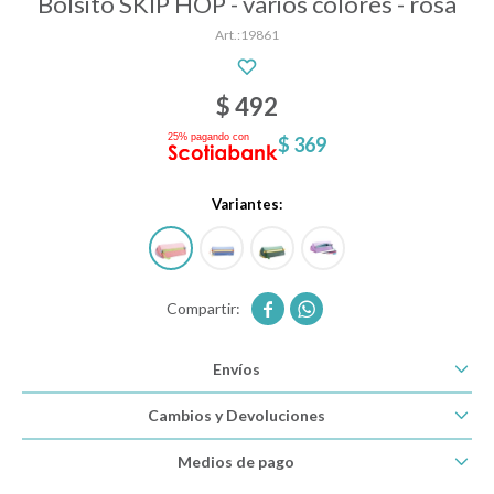
Bolsito SKIP HOP - varios colores - rosa
19861
Descanso
$
492
$
369
Paseo y seguridad
Variantes:
Estimulación primera infancia
Juguetes


Envíos
Textiles
Cambios y Devoluciones
Bolsos y mochilas maternales
Medios de pago