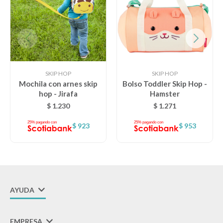
SKIP HOP
SKIP HOP
Mochila con arnes skip
Bolso Toddler Skip Hop -
hop - Jirafa
Hamster
$
1.230
$
1.271
$
923
$
953
AYUDA
EMPRESA