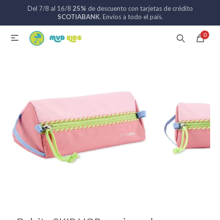
Del 7/8 al 16/8
25%
de descuento con tarjetas de crédito
MI CUENTA
SCOTIABANK
. Envíos a todo el país.
0

Catálogo
Nuevos ingresos
094 742 711
Coches de bebé
Sillas de auto
Lactancia
Baño
Alimentación