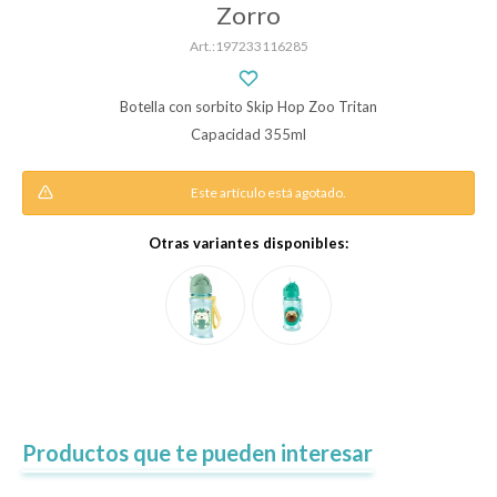
Zorro
197233116285
Descanso
Botella con sorbito Skip Hop Zoo Tritan
Capacidad 355ml
Paseo y seguridad
Este artículo está agotado.
Estimulación primera infancia
Otras variantes disponibles:
Juguetes
Textiles
Productos que te pueden interesar
Bolsos y mochilas maternales