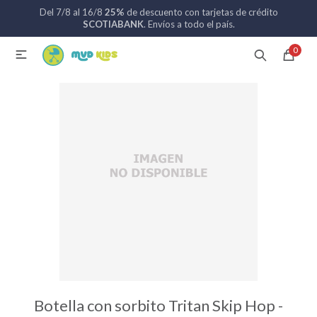
Del 7/8 al 16/8
25%
de descuento con tarjetas de crédito
MI CUENTA
SCOTIABANK
. Envíos a todo el país.
0

Catálogo
Nuevos ingresos
094 742 711
Coches de bebé
Sillas de auto
Lactancia
Baño
Botella con sorbito Tritan Skip Hop -
Alimentación