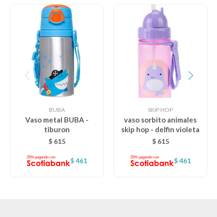
Lentes
Vestimenta
Gift cards
BUBA
SKIP HOP
Vaso metal BUBA -
vaso sorbito animales
Nuevos
tiburon
skip hop - delfin violeta
$
615
$
615
Sale
$
461
$
461
Contacto
Local MVD Kids