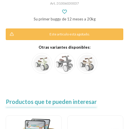
31006030037
Descanso
Su primer buggy de 12 meses a 20kg
Este artículo está agotado.
Paseo y seguridad
Otras variantes disponibles:
Estimulación primera infancia
Juguetes
Textiles
Productos que te pueden interesar
Bolsos y mochilas maternales