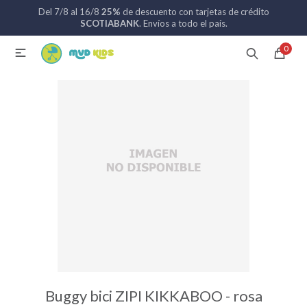
Del 7/8 al 16/8
25%
de descuento con tarjetas de crédito
MI CUENTA
SCOTIABANK
. Envíos a todo el país.
0

Catálogo
Nuevos ingresos
094 742 711
Coches de bebé
Sillas de auto
Lactancia
Baño
Buggy bici ZIPI KIKKABOO - rosa
Alimentación