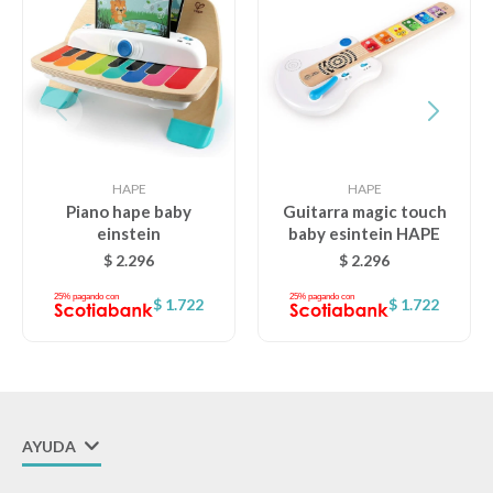
Lentes
Vestimenta
HAPE
HAPE
Gift cards
Piano hape baby
Guitarra magic touch
einstein
baby esintein HAPE
$
2.296
$
2.296
Nuevos
$
1.722
$
1.722
Sale
Contacto
AYUDA
Local MVD Kids