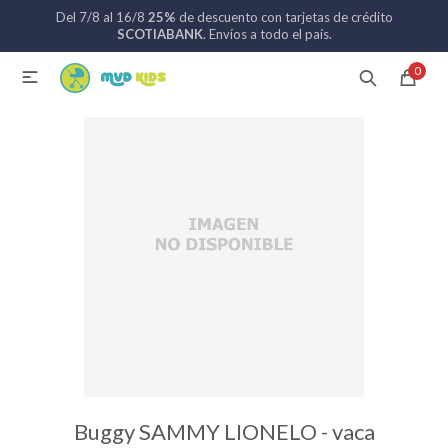
Del 7/8 al 16/8
25%
de descuento con tarjetas de crédito
MI CUENTA
SCOTIABANK
. Envíos a todo el país.
0

Catálogo
Nuevos ingresos
094 742 711
Coches de bebé
Sillas de auto
Lactancia
Baño
Buggy SAMMY LIONELO - vaca
Alimentación