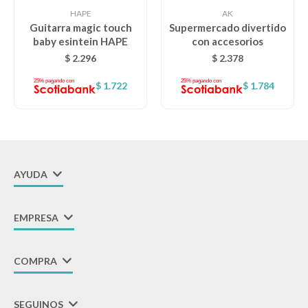
HAPE
AK
Lentes
Guitarra magic touch
Supermercado divertido
baby esintein HAPE
con accesorios
$
2.296
$
2.378
Vestimenta
$
1.722
$
1.784
Gift cards
AYUDA
Nuevos
Sale
EMPRESA
Contacto
COMPRA
Local MVD Kids
SEGUINOS