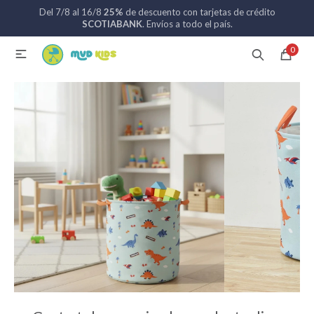
Del 7/8 al 16/8
25%
de descuento con tarjetas de crédito
MI CUENTA
SCOTIABANK
. Envíos a todo el país.
0

Catálogo
Nuevos ingresos
094 742 711
Coches de bebé
Sillas de auto
Lactancia
Baño
Alimentación