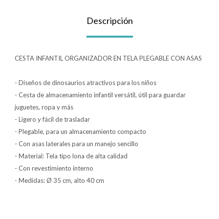
Lentes
Descripción
Vestimenta
CESTA INFANTIL ORGANIZADOR EN TELA PLEGABLE CON ASAS
- Diseños de dinosaurios atractivos para los niños
Gift cards
- Cesta de almacenamiento infantil versátil, útil para guardar
juguetes, ropa y más
- Ligero y fácil de trasladar
Nuevos
- Plegable, para un almacenamiento compacto
- Con asas laterales para un manejo sencillo
Sale
- Material: Tela tipo lona de alta calidad
- Con revestimiento interno
Contacto
- Medidas: Ø 35 cm, alto 40 cm
Local MVD Kids