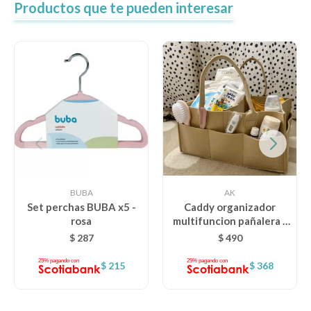
Productos que te pueden interesar
BUBA
AK
Set perchas BUBA x5 -
Caddy organizador
rosa
multifuncion pañalera -
beige
$
287
$
490
$
215
$
368