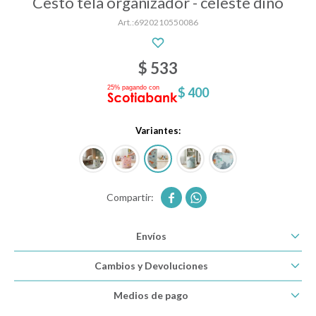
Cesto tela organizador - celeste dino
6920210550086
Descanso
$
533
$
400
Paseo y seguridad
Variantes:
Estimulación primera infancia
Juguetes


Envíos
Textiles
Cambios y Devoluciones
Bolsos y mochilas maternales
Medios de pago