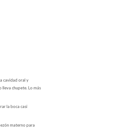
 cavidad oral y
o lleva chupete. Lo más
ar la boca casi
pezón materno para