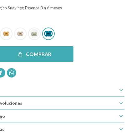
gico Suavinex Essence 0 a 6 meses.
COMPRAR


voluciones
ago
cas