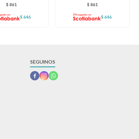
$
861
$
861
$
646
$
646
SEGUINOS


