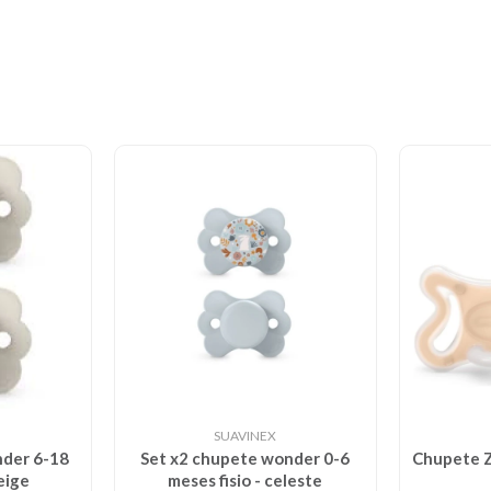
SUAVINEX
nder 6-18
Set x2 chupete wonder 0-6
Chupete Z
beige
meses fisio - celeste