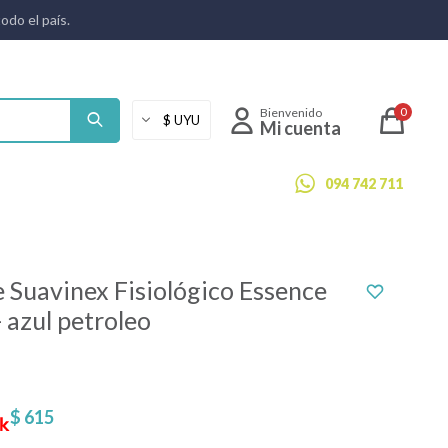
todo el país.
0
094 742 711
 Suavinex Fisiológico Essence
- azul petroleo
$
615