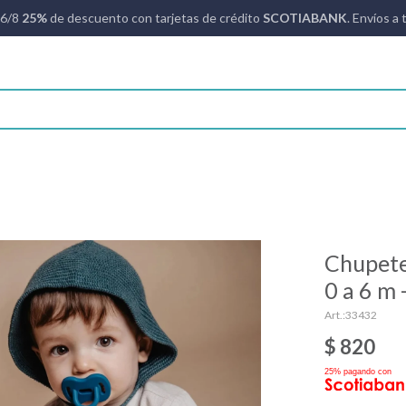
16/8
25%
de descuento con tarjetas de crédito
SCOTIABANK
. Envíos a 
Chupete
0 a 6 m 
33432
$
820