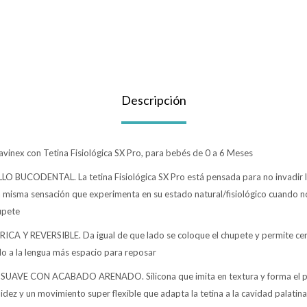
Descripción
vinex con Tetina Fisiológica SX Pro, para bebés de 0 a 6 Meses
 BUCODENTAL. La tetina Fisiológica SX Pro está pensada para no invadir la
a misma sensación que experimenta en su estado natural/fisiológico cuando n
upete
A Y REVERSIBLE. Da igual de que lado se coloque el chupete y permite cerr
 a la lengua más espacio para reposar
SUAVE CON ACABADO ARENADO. Silicona que imita en textura y forma el 
idez y un movimiento super flexible que adapta la tetina a la cavidad palatina